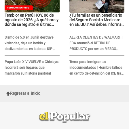
Temblor en Perú HOY, 06 de
¿Tu familiar es un beneficiario
agosto de 2026: ¿A qué hora y
del Seguro Social o Medicare
dónde se registró el último
en EE.UU.? Así debes informar
sismo, según IGP?
sobre su muerte para EVITAR
COBROS
Sismo de 5.0 en Junín destruye
ALERTA CLIENTES DE WALMART |
viviendas, deja un herido y
FDA anunció el RETIRO DE
deslizamientos en laderas: IGP
PRODUCTO por ser un RIESGO
alerta sobre posibles réplicas
MORTAL para consumidores: ¿Cuál
es?
Papa León XIV VUELVE a Chiclayo:
Terror para inmigrantes
recorrerá seis lugares que
indocumentados | Hombre fallece
marcaron su historia pastoral
en centro de detención del ICE tras
sufrir una "emergencia médica"
Regresar al inicio