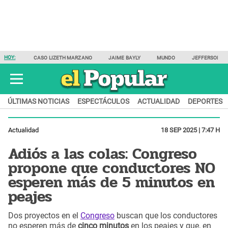
HOY:
CASO LIZETH MARZANO
JAIME BAYLY
MUNDO
JEFFERSON F
ÚLTIMAS NOTICIAS
ESPECTÁCULOS
ACTUALIDAD
DEPORTES
Actualidad
18 SEP 2025 | 7:47 H
Adiós a las colas: Congreso
propone que conductores NO
esperen más de 5 minutos en
peajes
Dos proyectos en el
Congreso
buscan que los conductores
no esperen más de
cinco minutos
en los peajes y que, en