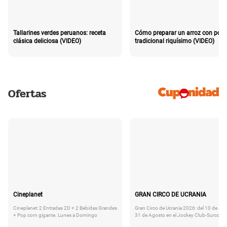
Tallarines verdes peruanos: receta
Cómo preparar un arroz con poll
clásica deliciosa (VIDEO)
tradicional riquísimo (VIDEO)
Ofertas
Cineplanet
GRAN CIRCO DE UCRANIA
Cineplanet: 2 Entradas 2D + 2 Bebidas Grandes
Gran Circo de Ucrania 2026: del 10 de Juli
+ Pop corn gigante. Lunes a Domingo
31 de Agosto en el Jockey Club-Surco