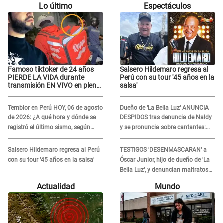
Lo último
Espectáculos
Famoso tiktoker de 24 años
Salsero Hildemaro regresa al
PIERDE LA VIDA durante
Perú con su tour '45 años en la
transmisión EN VIVO en plena
salsa'
calle y desata conmoción
Temblor en Perú HOY, 06 de agosto
Dueño de 'La Bella Luz' ANUNCIA
de 2026: ¿A qué hora y dónde se
DESPIDOS tras denuncia de Naldy
registró el último sismo, según
y se pronuncia sobre cantantes:
IGP?
"Mis chicas están siendo
vulneradas"
Salsero Hildemaro regresa al Perú
TESTIGOS 'DESENMASCARAN' a
con su tour '45 años en la salsa'
Óscar Junior, hijo de dueño de 'La
Bella Luz', y denuncian maltratos
en la orquesta: "Los humilla..."
Actualidad
Mundo