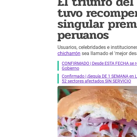
El triunfo de
tuvo recompen
singular prem
peruanos
Usuarios, celebridades e institucione
chicharrón
sea llamado el 'mejor desay
CONFIRMADO | Desde ESTA FECHA se reab
Gobierno
Confirmado | ¡Sequía DE 1 SEMANA en Li
52 sectores afectados SIN SERVICIO