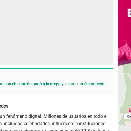
pan con chicharrón ganó a la arepa y se proclamó campeón
edes
 un fenómeno digital. Millones de usuarios en todo el
 incluidas celebridades, influencers e instituciones
al pan con chicharrón, el cual consiguió 12.8 millones