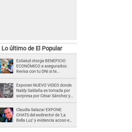
Lo último de El Popular
EsSalud otorga BENEFICIO
ECONÓMICO a asegurados:
Revisa con tu DNI si te
corresponde el pago
Exponen NUEVO VIDEO donde
Naldy Saldaña es tomada por
sorpresa por César Sánchez y
ella evidencia su REACCIÓN: Le
agarró la mano
Claudia Salazar EXPONE
CHATS del exdirector de 'La
Bella Luz' y evidencia acoso e
insistencia: "Vas a estar
conmigo, no pasa nada"