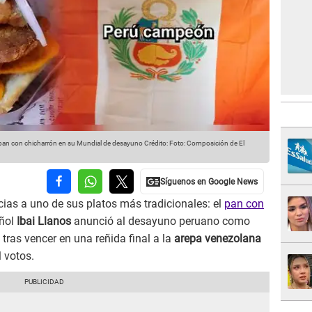
l pan con chicharrón en su Mundial de desayuno
Crédito: Foto: Composición de El
racias a uno de sus platos más tradicionales: el
pan con
añol
Ibai Llanos
anunció al desayuno peruano como
, tras vencer en una reñida final a la
arepa venezolana
 votos.