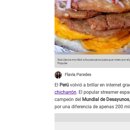
Ibai Llanos movilizó a los peruanos para que voten por e
Popular
Flavia Paredes
El
Perú
volvió a brillar en internet g
chicharrón
. El popular streamer esp
campeón del
Mundial de Desayunos
por una diferencia de apenas 200 mil