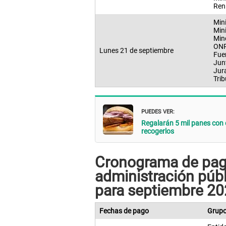
Ren
Mini
Mini
Min
ON
Lunes 21 de septiembre
Fuer
Jun
Jur
Trib
PUEDES VER:
Regalarán 5 mil panes con 
recogerlos
Cronograma de pago
administración púb
para septiembre 2
Fechas de pago
Grupo