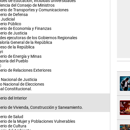
ades de Educación, incluidas universidades
dencia del Consejo de Ministros
terio de Transportes y Comunicaciones
terio de Defensa
 Judicial
erio Público
terio de Economía y Finanzas
erio de Justicia
des ejecutoras de los Gobiernos Regionales
aloría General de la República
eso de la República
ri
terio de Energía y Minas
soría del Pueblo
c
erio de Relaciones Exteriores
 Nacional de Justicia
o Nacional de Elecciones
al Constitucional.
erio del Interior
terio de Vivienda, Construcción y Saneamiento.
erio de Salud
erio de la Mujer y Poblaciones Vulnerables
erio de Cultura