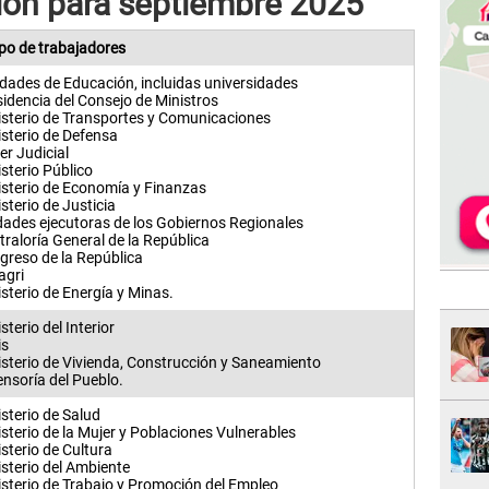
ión para septiembre 2025
po de trabajadores
idades de Educación, incluidas universidades
idencia del Consejo de Ministros
isterio de Transportes y Comunicaciones
isterio de Defensa
er Judicial
sterio Público
isterio de Economía y Finanzas
sterio de Justicia
dades ejecutoras de los Gobiernos Regionales
raloría General de la República
greso de la República
agri
sterio de Energía y Minas.
sterio del Interior
is
isterio de Vivienda, Construcción y Saneamiento
ensoría del Pueblo.
sterio de Salud
sterio de la Mujer y Poblaciones Vulnerables
sterio de Cultura
isterio del Ambiente
isterio de Trabajo y Promoción del Empleo