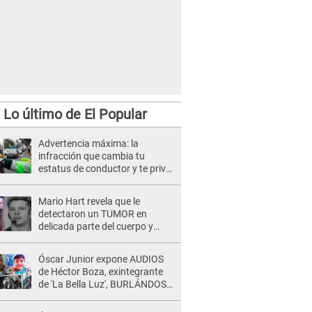
Lo último de El Popular
Advertencia máxima: la
infracción que cambia tu
estatus de conductor y te priva
de tu automóvil
Mario Hart revela que le
detectaron un TUMOR en
delicada parte del cuerpo y
expone diagnóstico: "Dolores
muy fuertes..."
Óscar Junior expone AUDIOS
de Héctor Boza, exintegrante
de 'La Bella Luz', BURLÁNDOSE
de Anely Dávila tras acusarlo
de maltrato: "Grábame..."