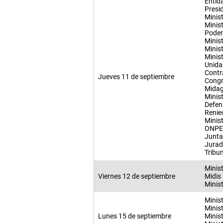
Entid
Presi
Minis
Minis
Poder
Minist
Minis
Minist
Unida
Contr
Jueves 11 de septiembre
Congr
Midag
Minis
Defen
Renie
Minist
ONPE
Junta
Jurad
Tribun
Minist
Viernes 12 de septiembre
Midis
Minis
Minist
Minist
Lunes 15 de septiembre
Minist