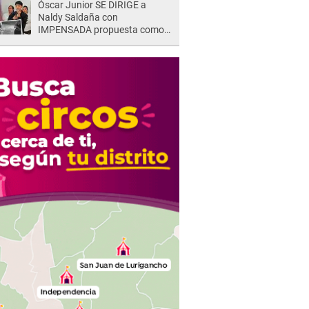
Óscar Junior SE DIRIGE a
Naldy Saldaña con
IMPENSADA propuesta como
nuevo líder de 'La Bella Luz' tras
denuncia: "Otro tipo de ley..."