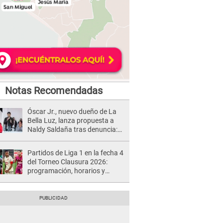
Notas Recomendadas
Óscar Jr., nuevo dueño de La
Bella Luz, lanza propuesta a
Naldy Saldaña tras denuncia:
“Va a haber otro tipo de ley”
Partidos de Liga 1 en la fecha 4
del Torneo Clausura 2026:
programación, horarios y
dónde ver