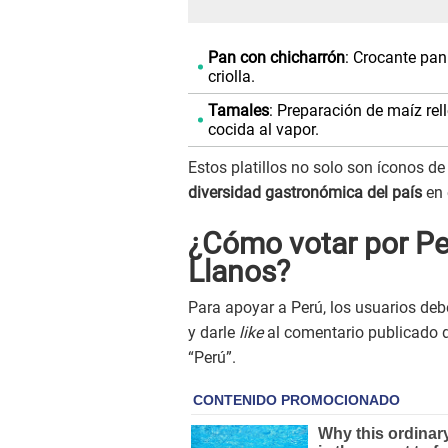
Pan con chicharrón
: Crocante pan
criolla.
Tamales
: Preparación de maíz rel
cocida al vapor.
Estos platillos no solo son íconos d
diversidad gastronómica del país
en 
¿Cómo votar por Per
Llanos?
Para apoyar a Perú, los usuarios deb
y darle
like
al comentario publicado d
“Perú”.