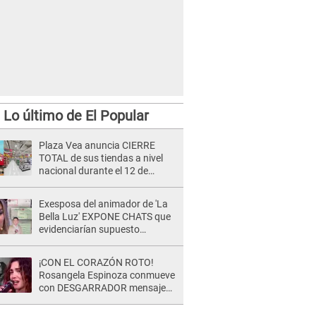
Lo último de El Popular
Plaza Vea anuncia CIERRE
TOTAL de sus tiendas a nivel
nacional durante el 12 de
agosto por este MOTIVO
Exesposa del animador de 'La
Bella Luz' EXPONE CHATS que
evidenciarían supuesto
romance clandestino con Naldy
Saldaña, pese a tener pareja
¡CON EL CORAZÓN ROTO!
Rosangela Espinoza conmueve
con DESGARRADOR mensaje
tras terrible pérdida: "Descansa
en paz..."