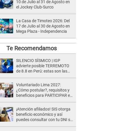
10 de Julio al 31 de Agosto en
el Jockey Club-Surco
La Casa de Timoteo 2026: Del
17 de Julio al 30 de Agosto en
Mega Plaza - Independencia
Te Recomendamos
SILENCIO SÍSMICO | IGP
advierte posible TERREMOTO
de 8.8 en Perú: estas son las
zonas más expuestas
Voluntariado Lima 2027:
¿Cómo postular?, requisitos y
beneficios para PARTICIPAR en
los Juegos Panamericanos
¡Atención afiliados! SIS otorga
beneficio económico y así
puedes consultar con tu DNI si
te corresponde