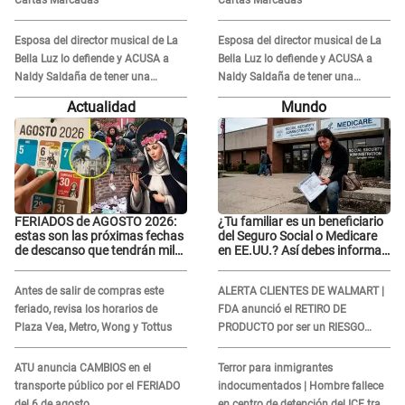
Esposa del director musical de La
Esposa del director musical de La
Bella Luz lo defiende y ACUSA a
Bella Luz lo defiende y ACUSA a
Naldy Saldaña de tener una
Naldy Saldaña de tener una
relación con él y otros integrantes
relación con él y otros integrantes
Actualidad
Mundo
FERIADOS de AGOSTO 2026:
¿Tu familiar es un beneficiario
estas son las próximas fechas
del Seguro Social o Medicare
de descanso que tendrán miles
en EE.UU.? Así debes informar
de peruanos
sobre su muerte para EVITAR
COBROS
Antes de salir de compras este
ALERTA CLIENTES DE WALMART |
feriado, revisa los horarios de
FDA anunció el RETIRO DE
Plaza Vea, Metro, Wong y Tottus
PRODUCTO por ser un RIESGO
MORTAL para consumidores: ¿Cuál
es?
ATU anuncia CAMBIOS en el
Terror para inmigrantes
transporte público por el FERIADO
indocumentados | Hombre fallece
del 6 de agosto
en centro de detención del ICE tras