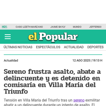
HOY:
CASO LIZETH MARZANO
JAIME BAYLY
MUNDO
JEFFERSON F
ÚLTIMAS NOTICIAS
ESPECTÁCULOS
ACTUALIDAD
DEPORTES
Actualidad
12 AGO 2025 | 19:13 H
Sereno frustra asalto, abate a
delincuente y es detenido en
comisaría en Villa María del
Triunfo
Tensión en Villa María del Triunfo tras un
sereno
exmilitar
abatir a un delincuente durante un intento de asalto. El