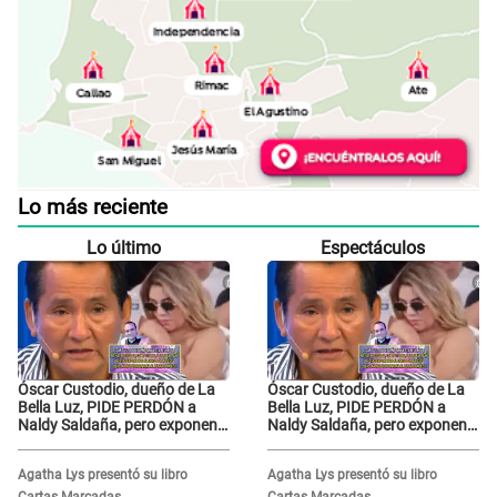
Lo más reciente
Lo último
Espectáculos
Óscar Custodio, dueño de La
Óscar Custodio, dueño de La
Bella Luz, PIDE PERDÓN a
Bella Luz, PIDE PERDÓN a
Naldy Saldaña, pero exponen
Naldy Saldaña, pero exponen
audio donde le reclama por
audio donde le reclama por
VIDEOS: "No hay necesidad de
VIDEOS: "No hay necesidad de
Agatha Lys presentó su libro
Agatha Lys presentó su libro
grabar"
grabar"
Cartas Marcadas
Cartas Marcadas