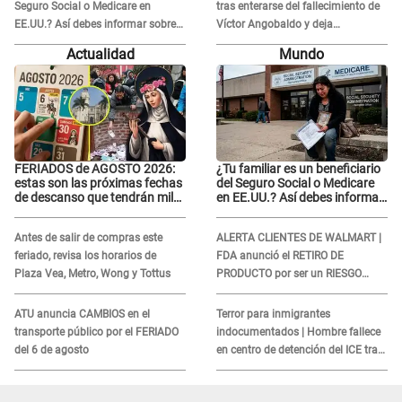
Seguro Social o Medicare en
tras enterarse del fallecimiento de
EE.UU.? Así debes informar sobre
Víctor Angobaldo y deja
su muerte para EVITAR COBROS
DESGARRADOR mensaje: "Mi
Actualidad
Mundo
corazón está roto..."
FERIADOS de AGOSTO 2026:
¿Tu familiar es un beneficiario
estas son las próximas fechas
del Seguro Social o Medicare
de descanso que tendrán miles
en EE.UU.? Así debes informar
de peruanos
sobre su muerte para EVITAR
COBROS
Antes de salir de compras este
ALERTA CLIENTES DE WALMART |
feriado, revisa los horarios de
FDA anunció el RETIRO DE
Plaza Vea, Metro, Wong y Tottus
PRODUCTO por ser un RIESGO
MORTAL para consumidores: ¿Cuál
es?
ATU anuncia CAMBIOS en el
Terror para inmigrantes
transporte público por el FERIADO
indocumentados | Hombre fallece
del 6 de agosto
en centro de detención del ICE tras
sufrir una "emergencia médica"