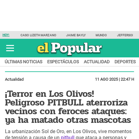
HOY:
CASO LIZETH MARZANO
JAIME BAYLY
MUNDO
JEFFERSON F
ÚLTIMAS NOTICIAS
ESPECTÁCULOS
ACTUALIDAD
DEPORTES
Actualidad
11 AGO 2025 | 22:47 H
¡Terror en Los Olivos!
Peligroso PITBULL aterroriza
vecinos con feroces ataques:
ya ha matado otras mascotas
La urbanización Sol de Oro, en Los Olivos, vive momentos
de tensión a causa de un
pitbull
que ataca a personas y