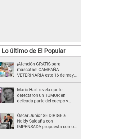
Lo último de El Popular
¡Atención GRATIS para
mascotas! CAMPAÑA
VETERINARIA este 16 de mayo:
conoce dónde será y los
servicios disponibles
Mario Hart revela que le
detectaron un TUMOR en
delicada parte del cuerpo y
expone diagnóstico: "Dolores
muy fuertes..."
Óscar Junior SE DIRIGE a
Naldy Saldaña con
IMPENSADA propuesta como
nuevo líder de 'La Bella Luz' tras
denuncia: "Otro tipo de ley..."