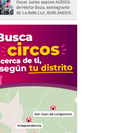
Óscar Junior expone AUDIOS
de Héctor Boza, exintegrante
de 'La Bella Luz', BURLÁNDOSE
de Anely Dávila tras acusarlo
de maltrato: "Grábame..."