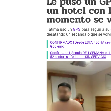
Le puso un GP
un hotel con 
momento se vo
Fátima usó un
GPS
para seguir a su 
desatando un escándalo que se volvió
CONFIRMADO | Desde ESTA FECHA se reab
Gobierno
Confirmado | ¡Sequía DE 1 SEMANA en Li
52 sectores afectados SIN SERVICIO