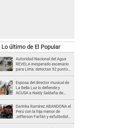
Lo último de El Popular
Autoridad Nacional del Agua
REVELA inesperado escenario
para Lima: detectan 52 puntos
del río Chillón en alto riesgo de
inundación
Esposa del director musical de
La Bella Luz lo defiende y
ACUSA a Naldy Saldaña de
tener una relación con él y
otros integrantes
Darinka Ramírez ABANDONA el
Perú con la hija menor de
Jefferson Farfán y exfutbolista
REACCIONA: "A ti que..."