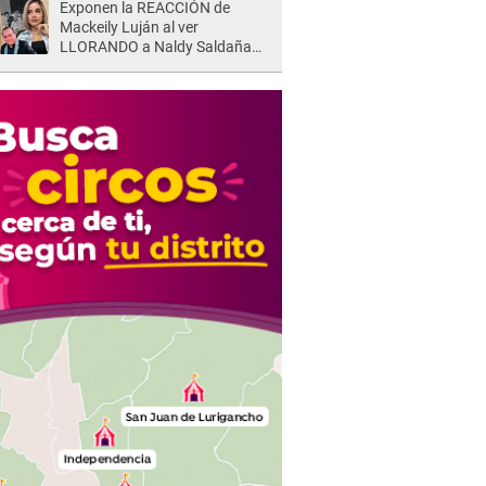
Exponen la REACCIÓN de
Mackeily Luján al ver
LLORANDO a Naldy Saldaña
tras AGRESIÓN de director de
'La Bella Luz': Esto hizo