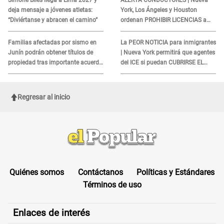
Simone Biles llega a Lima 2027 y
ALERTA CONDUCTORES | Nueva
deja mensaje a jóvenes atletas:
York, Los Ángeles y Houston
“Diviértanse y abracen el camino”
ordenan PROHIBIR LICENCIAS a
quienes no presenten ESTE
DOCUMENTO
Familias afectadas por sismo en
La PEOR NOTICIA para inmigrantes
Junín podrán obtener títulos de
| Nueva York permitirá que agentes
propiedad tras importante acuerdo
del ICE si puedan CUBRIRSE EL
de Cofopri
ROSTRO
Regresar al inicio
Quiénes somos
Contáctanos
Políticas y Estándares
Términos de uso
Enlaces de interés