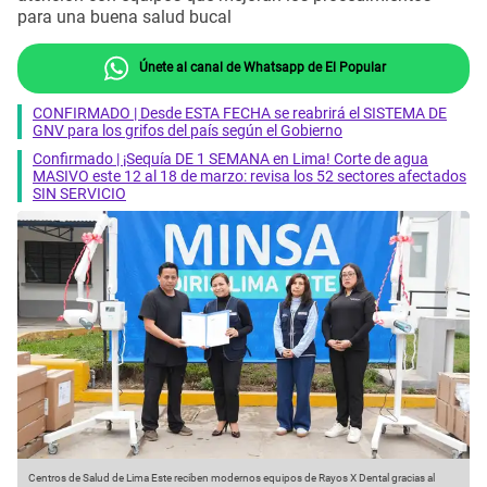
para una buena salud bucal
Únete al canal de Whatsapp de El Popular
CONFIRMADO | Desde ESTA FECHA se reabrirá el SISTEMA DE
GNV para los grifos del país según el Gobierno
Confirmado | ¡Sequía DE 1 SEMANA en Lima! Corte de agua
MASIVO este 12 al 18 de marzo: revisa los 52 sectores afectados
SIN SERVICIO
Centros de Salud de Lima Este reciben modernos equipos de Rayos X Dental gracias al