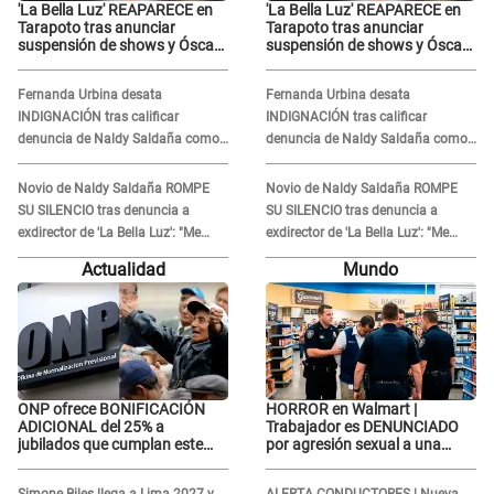
'La Bella Luz' REAPARECE en
'La Bella Luz' REAPARECE en
Tarapoto tras anunciar
Tarapoto tras anunciar
suspensión de shows y Óscar
suspensión de shows y Óscar
Junior se JUSTIFICA: "Por un
Junior se JUSTIFICA: "Por un
error no vamos a pagar todos"
error no vamos a pagar todos"
Fernanda Urbina desata
Fernanda Urbina desata
INDIGNACIÓN tras calificar
INDIGNACIÓN tras calificar
denuncia de Naldy Saldaña como
denuncia de Naldy Saldaña como
'acto bochornoso': "No es justo
'acto bochornoso': "No es justo
atacar a otra mujer"
atacar a otra mujer"
Novio de Naldy Saldaña ROMPE
Novio de Naldy Saldaña ROMPE
SU SILENCIO tras denuncia a
SU SILENCIO tras denuncia a
exdirector de 'La Bella Luz': "Me
exdirector de 'La Bella Luz': "Me
basta con que ella esté bien"
basta con que ella esté bien"
Actualidad
Mundo
ONP ofrece BONIFICACIÓN
HORROR en Walmart |
ADICIONAL del 25% a
Trabajador es DENUNCIADO
jubilados que cumplan este
por agresión sexual a una
REQUISITO: revisa si accedes
cliente y su respuesta
aquí
INDIGNÓ A TODOS