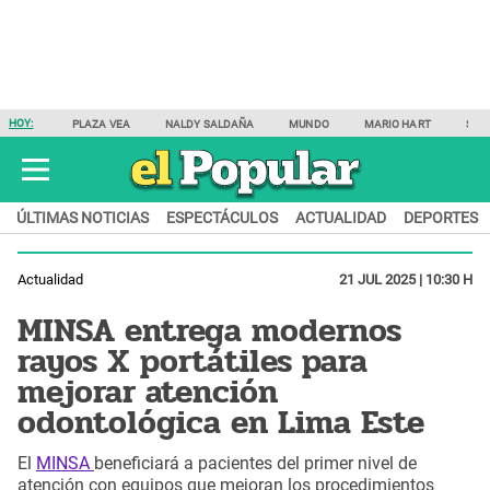
HOY:
PLAZA VEA
NALDY SALDAÑA
MUNDO
MARIO HART
SAM
ÚLTIMAS NOTICIAS
ESPECTÁCULOS
ACTUALIDAD
DEPORTES
Actualidad
21 JUL 2025 | 10:30 H
MINSA entrega modernos
rayos X portátiles para
mejorar atención
odontológica en Lima Este
El
MINSA
beneficiará a pacientes del primer nivel de
atención con equipos que mejoran los procedimientos