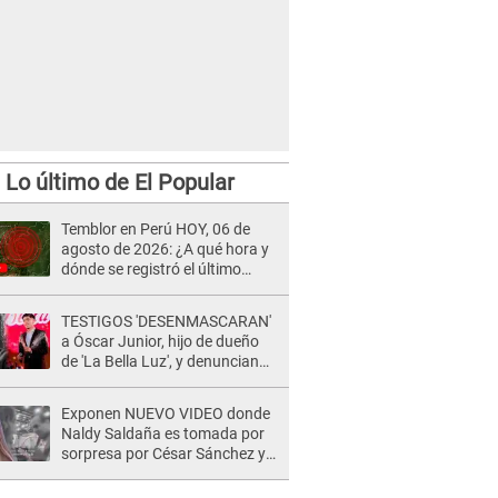
Lo último de El Popular
Temblor en Perú HOY, 06 de
agosto de 2026: ¿A qué hora y
dónde se registró el último
sismo, según IGP?
TESTIGOS 'DESENMASCARAN'
a Óscar Junior, hijo de dueño
de 'La Bella Luz', y denuncian
maltratos en la orquesta: "Los
humilla..."
Exponen NUEVO VIDEO donde
Naldy Saldaña es tomada por
sorpresa por César Sánchez y
ella evidencia su REACCIÓN: Le
agarró la mano