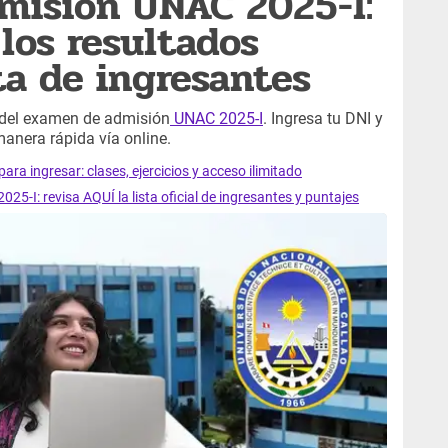
misión UNAC 2025-I:
los resultados
sta de ingresantes
es del examen de admisión
UNAC 2025-I
. Ingresa tu DNI y
manera rápida vía online.
ra ingresar: clases, ejercicios y acceso ilimitado
-I: revisa AQUÍ la lista oficial de ingresantes y puntajes