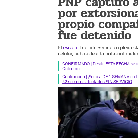
PNP capturó a
por extorsion
propio compañ
fue detenido
El
escolar
fue intervenido en plena 
celular, habría dejado notas intimid
CONFIRMADO | Desde ESTA FECHA se reab
Gobierno
Confirmado | ¡Sequía DE 1 SEMANA en Li
52 sectores afectados SIN SERVICIO