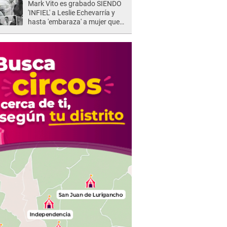
Mark Vito es grabado SIENDO
'INFIEL' a Leslie Echevarría y
hasta 'embaraza' a mujer que
sería su AMANTE: "¡Eres un
desgraciado! "