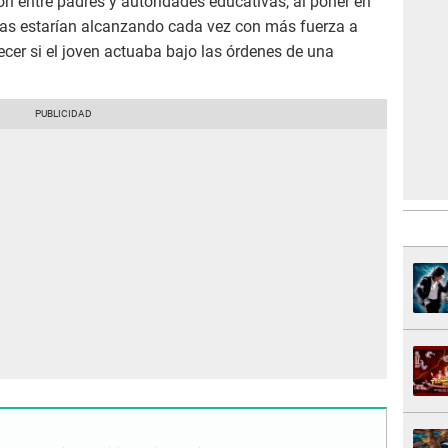
n entre padres y autoridades educativas, al poner en
ivas estarían alcanzando cada vez con más fuerza a
cer si el joven actuaba bajo las órdenes de una