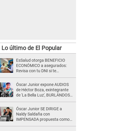
Lo último de El Popular
EsSalud otorga BENEFICIO
ECONÓMICO a asegurados:
Revisa con tu DNI si te
corresponde el pago
Óscar Junior expone AUDIOS
de Héctor Boza, exintegrante
de 'La Bella Luz', BURLÁNDOSE
de Anely Dávila tras acusarlo
de maltrato: "Grábame..."
Óscar Junior SE DIRIGE a
Naldy Saldaña con
IMPENSADA propuesta como
nuevo líder de 'La Bella Luz' tras
denuncia: "Otro tipo de ley..."