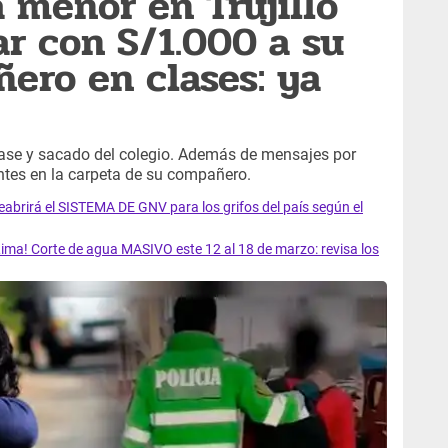
 menor en Trujillo
ar con S/1.000 a su
ero en clases: ya
clase y sacado del colegio. Además de mensajes por
antes en la carpeta de su compañero.
rirá el SISTEMA DE GNV para los grifos del país según el
ma! Corte de agua MASIVO este 12 al 18 de marzo: revisa los