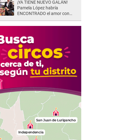
¡YA TIENE NUEVO GALÁN!
Pamela López habría
ENCONTRADO el amor con
joven empresario y Pati Lorena
la ECHA en VIVO