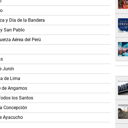
o
jo
ica y Día de la Bandera
 y San Pablo
Fuerza Aérea del Perú
as
e Junín
sa de Lima
te de Angamos
Todos los Santos
da Concepción
de Ayacucho