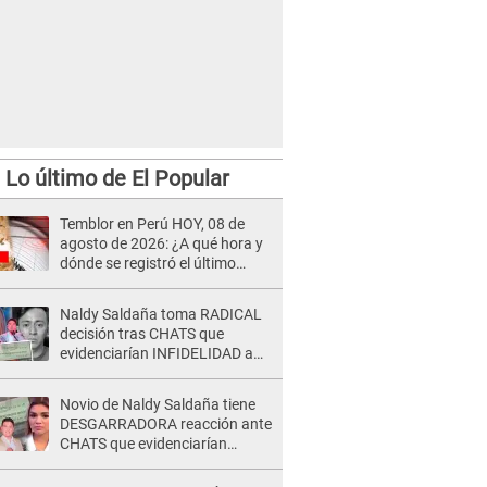
Lo último de El Popular
Temblor en Perú HOY, 08 de
agosto de 2026: ¿A qué hora y
dónde se registró el último
sismo, según IGP?
Naldy Saldaña toma RADICAL
decisión tras CHATS que
evidenciarían INFIDELIDAD a
su novio con animador de 'La
Bella Luz': "Un día..."
Novio de Naldy Saldaña tiene
DESGARRADORA reacción ante
CHATS que evidenciarían
INFIDELIDAD con animador de
'La Bella Luz': "Se puso..."