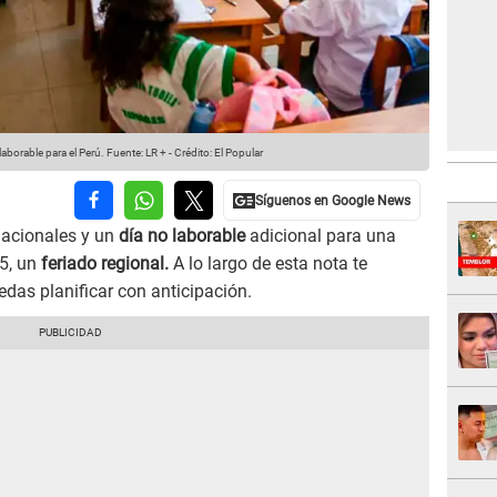
laborable para el Perú.
Fuente: LR +
-
Crédito: El Popular
acionales y un
día no laborable
adicional para una
15, un
feriado regional.
A lo largo de esta nota te
das planificar con anticipación.