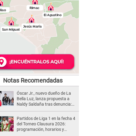
Notas Recomendadas
Óscar Jr., nuevo dueño de La
Bella Luz, lanza propuesta a
Naldy Saldaña tras denuncia:
“Va a haber otro tipo de ley”
Partidos de Liga 1 en la fecha 4
del Torneo Clausura 2026:
programación, horarios y
dónde ver