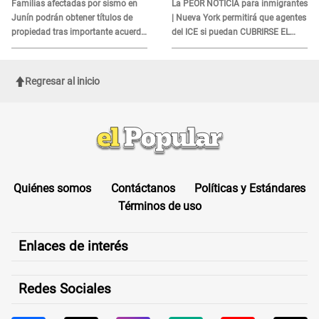
DOCUMENTO
Familias afectadas por sismo en
La PEOR NOTICIA para inmigrantes
Junín podrán obtener títulos de
| Nueva York permitirá que agentes
propiedad tras importante acuerdo
del ICE si puedan CUBRIRSE EL
de Cofopri
ROSTRO
Regresar al inicio
Quiénes somos
Contáctanos
Políticas y Estándares
Términos de uso
Enlaces de interés
Redes Sociales