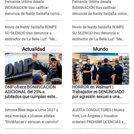
Fernanda Urbina desata
Fernanda Urbina desata
INDIGNACIÓN tras calificar
INDIGNACIÓN tras calificar
denuncia de Naldy Saldaña como
denuncia de Naldy Saldaña como
'acto bochornoso': "No es justo
'acto bochornoso': "No es justo
atacar a otra mujer"
atacar a otra mujer"
Novio de Naldy Saldaña ROMPE
Novio de Naldy Saldaña ROMPE
SU SILENCIO tras denuncia a
SU SILENCIO tras denuncia a
exdirector de 'La Bella Luz': "Me
exdirector de 'La Bella Luz': "Me
basta con que ella esté bien"
basta con que ella esté bien"
Actualidad
Mundo
ONP ofrece BONIFICACIÓN
HORROR en Walmart |
ADICIONAL del 25% a
Trabajador es DENUNCIADO
jubilados que cumplan este
por agresión sexual a una
REQUISITO: revisa si accedes
cliente y su respuesta
aquí
INDIGNÓ A TODOS
Simone Biles llega a Lima 2027 y
ALERTA CONDUCTORES | Nueva
deja mensaje a jóvenes atletas:
York, Los Ángeles y Houston
“Diviértanse y abracen el camino”
ordenan PROHIBIR LICENCIAS a
quienes no presenten ESTE