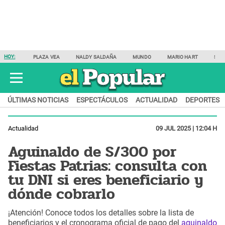
HOY:
PLAZA VEA
NALDY SALDAÑA
MUNDO
MARIO HART
SAM
ÚLTIMAS NOTICIAS
ESPECTÁCULOS
ACTUALIDAD
DEPORTES
Actualidad
09 JUL 2025 | 12:04 H
Aguinaldo de S/300 por
Fiestas Patrias: consulta con
tu DNI si eres beneficiario y
dónde cobrarlo
¡Atención! Conoce todos los detalles sobre la lista de
beneficiarios y el cronograma oficial de pago del
aguinaldo