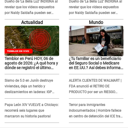
errores..."
errores..."
Dueño de 'La Bella Luz' INDIGNA al
Dueño de 'La Bella Luz' INDIGNA al
revelar que los videos expuestos
revelar que los videos expuestos
por Naldy Saldaña pueden ser
por Naldy Saldaña pueden ser
EDITADOS: "Yo tengo sus dos
EDITADOS: "Yo tengo sus dos
Actualidad
Mundo
visitas..."
visitas..."
Temblor en Perú HOY, 06 de
¿Tu familiar es un beneficiario
agosto de 2026: ¿A qué hora y
del Seguro Social o Medicare
dónde se registró el último
en EE.UU.? Así debes informar
sismo, según IGP?
sobre su muerte para EVITAR
COBROS
Sismo de 5.0 en Junín destruye
ALERTA CLIENTES DE WALMART |
viviendas, deja un herido y
FDA anunció el RETIRO DE
deslizamientos en laderas: IGP
PRODUCTO por ser un RIESGO
alerta sobre posibles réplicas
MORTAL para consumidores: ¿Cuál
es?
Papa León XIV VUELVE a Chiclayo:
Terror para inmigrantes
recorrerá seis lugares que
indocumentados | Hombre fallece
marcaron su historia pastoral
en centro de detención del ICE tras
sufrir una "emergencia médica"