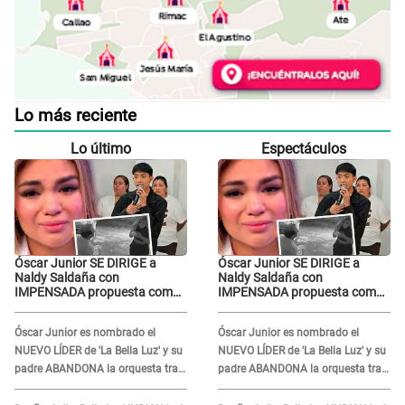
Lo más reciente
Lo último
Espectáculos
Óscar Junior SE DIRIGE a
Óscar Junior SE DIRIGE a
Naldy Saldaña con
Naldy Saldaña con
IMPENSADA propuesta como
IMPENSADA propuesta como
nuevo líder de 'La Bella Luz'
nuevo líder de 'La Bella Luz'
tras denuncia: "Otro tipo de
tras denuncia: "Otro tipo de
Óscar Junior es nombrado el
Óscar Junior es nombrado el
ley..."
ley..."
NUEVO LÍDER de 'La Bella Luz' y su
NUEVO LÍDER de 'La Bella Luz' y su
padre ABANDONA la orquesta tras
padre ABANDONA la orquesta tras
caso Naldy Saldaña: "Son
caso Naldy Saldaña: "Son