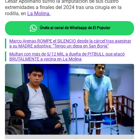
César Apolinario sufrió la amputación de sus cuatro
extremidades a finales del 2024 tras una cirugía en la
rodilla, en
La Molina.
Únete al canal de Whatsapp de El Popular
Marco Arenas ROMPE el SILENCIO desde la cárcel tras asesinar
a su MADRE adoptiva: "Tengo un depa en San Borja"
Multan con más de S/12 MIL a dueña de PITBULL que atacó
BRUTALMENTE a vecina en La Molina