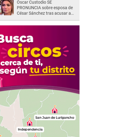
Óscar Custodio SE
PRONUNCIA sobre esposa de
César Sánchez tras acusar a
Naldy Saldaña de ser PAREJA
del músico: "Lo dejo en manos
de la justicia"