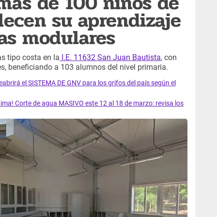
más de 100 niños de
lecen su aprendizaje
as modulares
s tipo costa en la
I.E. 11632 San Juan Bautista
, con
s, beneficiando a 103 alumnos del nivel primaria.
rirá el SISTEMA DE GNV para los grifos del país según el
ma! Corte de agua MASIVO este 12 al 18 de marzo: revisa los