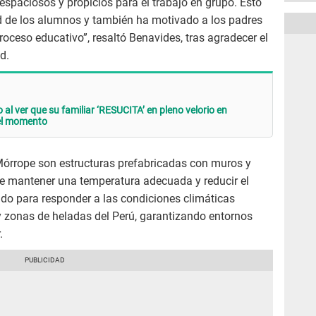
spaciosos y propicios para el trabajo en grupo. Esto
d de los alumnos y también ha motivado a los padres
roceso educativo”, resaltó Benavides, tras agradecer el
d.
 al ver que su familiar ‘RESUCITA’ en pleno velorio en
el momento
órrope son estructuras prefabricadas con muros y
ite mantener una temperatura adecuada y reducir el
sado para responder a las condiciones climáticas
a y zonas de heladas del Perú, garantizando entornos
.