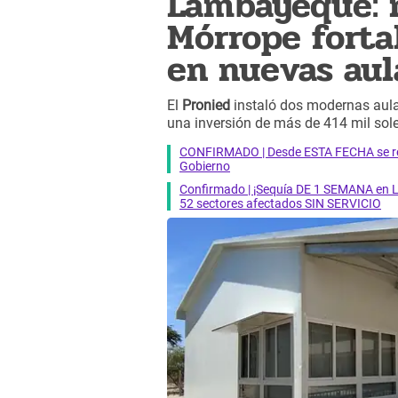
Lambayeque: 
Mórrope forta
en nuevas aul
El
Pronied
instaló dos modernas aula
una inversión de más de 414 mil sole
CONFIRMADO | Desde ESTA FECHA se reab
Gobierno
Confirmado | ¡Sequía DE 1 SEMANA en Li
52 sectores afectados SIN SERVICIO