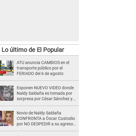
Lo último de El Popular
ATU anuncia CAMBIOS en el
transporte público por el
FERIADO del 6 de agosto
Exponen NUEVO VIDEO donde
Naldy Saldaña es tomada por
sorpresa por César Sánchez y
ella evidencia su REACCIÓN: Le
agarró la mano
Novio de Naldy Saldaña
CONFRONTA a Óscar Custodio
por NO DESPEDIR a su agresor
y él da INDIGNANTE respuesta:
"Nadie me dice qué hacer"