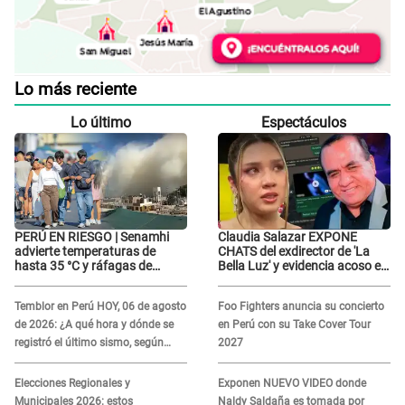
Lo más reciente
Lo último
Espectáculos
PERÚ EN RIESGO | Senamhi
Claudia Salazar EXPONE
advierte temperaturas de
CHATS del exdirector de 'La
hasta 35 °C y ráfagas de
Bella Luz' y evidencia acoso e
viento en 6 regiones del país
insistencia: "Vas a estar
conmigo, no pasa nada"
Temblor en Perú HOY, 06 de agosto
Foo Fighters anuncia su concierto
de 2026: ¿A qué hora y dónde se
en Perú con su Take Cover Tour
registró el último sismo, según
2027
IGP?
Elecciones Regionales y
Exponen NUEVO VIDEO donde
Municipales 2026: estos
Naldy Saldaña es tomada por