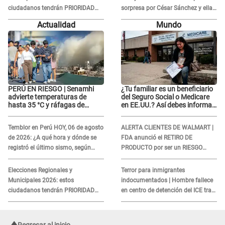
ciudadanos tendrán PRIORIDAD
sorpresa por César Sánchez y ella
para votar el 4 de octubre
evidencia su REACCIÓN: Le agarró
Actualidad
Mundo
la mano
PERÚ EN RIESGO | Senamhi
¿Tu familiar es un beneficiario
advierte temperaturas de
del Seguro Social o Medicare
hasta 35 °C y ráfagas de
en EE.UU.? Así debes informar
viento en 6 regiones del país
sobre su muerte para EVITAR
COBROS
Temblor en Perú HOY, 06 de agosto
ALERTA CLIENTES DE WALMART |
de 2026: ¿A qué hora y dónde se
FDA anunció el RETIRO DE
registró el último sismo, según
PRODUCTO por ser un RIESGO
IGP?
MORTAL para consumidores: ¿Cuál
es?
Elecciones Regionales y
Terror para inmigrantes
Municipales 2026: estos
indocumentados | Hombre fallece
ciudadanos tendrán PRIORIDAD
en centro de detención del ICE tras
para votar el 4 de octubre
sufrir una "emergencia médica"
Regresar al inicio