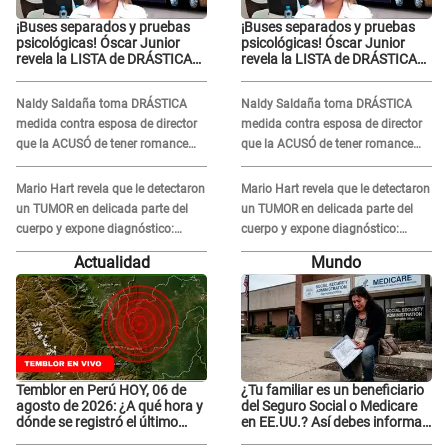
¡Buses separados y pruebas
¡Buses separados y pruebas
psicológicas! Óscar Junior
psicológicas! Óscar Junior
revela la LISTA de DRÁSTICAS
revela la LISTA de DRÁSTICAS
medidas para prevenir acoso
medidas para prevenir acoso
en 'La Bella Luz' tras caso
en 'La Bella Luz' tras caso
Naldy Saldaña toma DRÁSTICA
Naldy Saldaña toma DRÁSTICA
Naldy Saldaña
Naldy Saldaña
medida contra esposa de director
medida contra esposa de director
que la ACUSÓ de tener romance
que la ACUSÓ de tener romance
con él: "Muy triste..."
con él: "Muy triste..."
Mario Hart revela que le detectaron
Mario Hart revela que le detectaron
un TUMOR en delicada parte del
un TUMOR en delicada parte del
cuerpo y expone diagnóstico:
cuerpo y expone diagnóstico:
"Dolores muy fuertes..."
"Dolores muy fuertes..."
Actualidad
Mundo
Temblor en Perú HOY, 06 de
¿Tu familiar es un beneficiario
agosto de 2026: ¿A qué hora y
del Seguro Social o Medicare
dónde se registró el último
en EE.UU.? Así debes informar
sismo, según IGP?
sobre su muerte para EVITAR