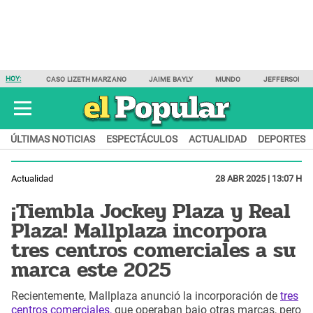
HOY:
CASO LIZETH MARZANO
JAIME BAYLY
MUNDO
JEFFERSON F
ÚLTIMAS NOTICIAS
ESPECTÁCULOS
ACTUALIDAD
DEPORTES
Actualidad
28 ABR 2025 | 13:07 H
¡Tiembla Jockey Plaza y Real
Plaza! Mallplaza incorpora
tres centros comerciales a su
marca este 2025
Recientemente, Mallplaza anunció la incorporación de
tres
centros comerciales,
que operaban bajo otras marcas, pero