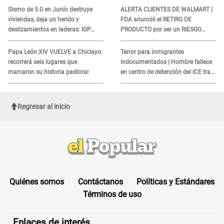
COBROS
Sismo de 5.0 en Junín destruye
ALERTA CLIENTES DE WALMART |
viviendas, deja un herido y
FDA anunció el RETIRO DE
deslizamientos en laderas: IGP
PRODUCTO por ser un RIESGO
alerta sobre posibles réplicas
MORTAL para consumidores: ¿Cuál
es?
Papa León XIV VUELVE a Chiclayo:
Terror para inmigrantes
recorrerá seis lugares que
indocumentados | Hombre fallece
marcaron su historia pastoral
en centro de detención del ICE tras
sufrir una "emergencia médica"
Regresar al inicio
Quiénes somos
Contáctanos
Políticas y Estándares
Términos de uso
Enlaces de interés