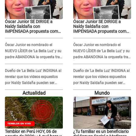
Óscar Junior SE DIRIGE a
Óscar Junior SE DIRIGE a
Naldy Saldaña con
Naldy Saldaña con
IMPENSADA propuesta como
IMPENSADA propuesta como
nuevo líder de 'La Bella Luz'
nuevo líder de 'La Bella Luz'
tras denuncia: "Otro tipo de
tras denuncia: "Otro tipo de
Óscar Junior es nombrado el
Óscar Junior es nombrado el
ley..."
ley..."
NUEVO LÍDER de 'La Bella Luz' y su
NUEVO LÍDER de 'La Bella Luz' y su
padre ABANDONA la orquesta tras
padre ABANDONA la orquesta tras
caso Naldy Saldaña: "Son
caso Naldy Saldaña: "Son
errores..."
errores..."
Dueño de 'La Bella Luz' INDIGNA al
Dueño de 'La Bella Luz' INDIGNA al
revelar que los videos expuestos
revelar que los videos expuestos
por Naldy Saldaña pueden ser
por Naldy Saldaña pueden ser
EDITADOS: "Yo tengo sus dos
EDITADOS: "Yo tengo sus dos
Actualidad
Mundo
visitas..."
visitas..."
Temblor en Perú HOY, 06 de
¿Tu familiar es un beneficiario