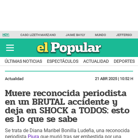
HOY:
CASO LIZETH MARZANO
JAIME BAYLY
MUNDO
JEFFERSON F
ÚLTIMAS NOTICIAS
ESPECTÁCULOS
ACTUALIDAD
DEPORTES
Actualidad
21 ABR 2025 | 10:52 H
Muere reconocida periodista
en un BRUTAL accidente y
deja en SHOCK a TODOS: esto
es lo que se sabe
Se trata de Diana Maribel Bonilla Ludeña, una reconocida
periodista
Piura
que murió tras ser embestida por una