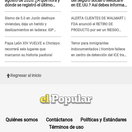
agosto de 2026: ¿A qué hora y
del Seguro Social o Medicare
dónde se registró el último
en EE.UU.? Así debes informar
sismo, según IGP?
sobre su muerte para EVITAR
COBROS
Sismo de 5.0 en Junín destruye
ALERTA CLIENTES DE WALMART |
viviendas, deja un herido y
FDA anunció el RETIRO DE
deslizamientos en laderas: IGP
PRODUCTO por ser un RIESGO
alerta sobre posibles réplicas
MORTAL para consumidores: ¿Cuál
es?
Papa León XIV VUELVE a Chiclayo:
Terror para inmigrantes
recorrerá seis lugares que
indocumentados | Hombre fallece
marcaron su historia pastoral
en centro de detención del ICE tras
sufrir una "emergencia médica"
Regresar al inicio
Quiénes somos
Contáctanos
Políticas y Estándares
Términos de uso