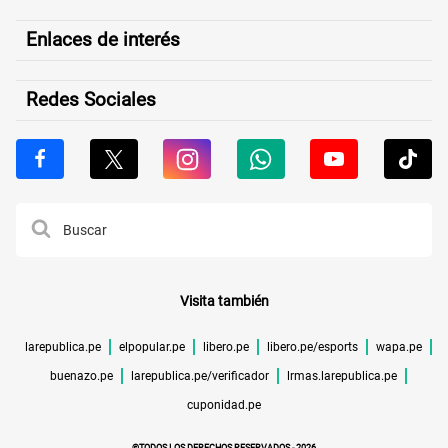
Enlaces de interés
Redes Sociales
Visita también
larepublica.pe
elpopular.pe
libero.pe
libero.pe/esports
wapa.pe
buenazo.pe
larepublica.pe/verificador
lrmas.larepublica.pe
cuponidad.pe
©TODOS LOS DERECHOS RESERVADOS -
2026