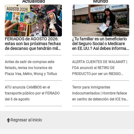
Actualidad
Mundo
FERIADOS de AGOSTO 2026:
¿Tu familiar es un beneficiario
estas son las próximas fechas
del Seguro Social o Medicare
de descanso que tendrán miles
en EE.UU.? Así debes informar
de peruanos
sobre su muerte para EVITAR
COBROS
Antes de salir de compras este
ALERTA CLIENTES DE WALMART |
feriado, revisa los horarios de
FDA anunció el RETIRO DE
Plaza Vea, Metro, Wong y Tottus
PRODUCTO por ser un RIESGO
MORTAL para consumidores: ¿Cuál
es?
ATU anuncia CAMBIOS en el
Terror para inmigrantes
transporte público por el FERIADO
indocumentados | Hombre fallece
del 6 de agosto
en centro de detención del ICE tras
sufrir una "emergencia médica"
Regresar al inicio