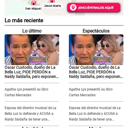
Lo más reciente
Lo último
Espectáculos
Óscar Custodio, dueño de La
Óscar Custodio, dueño de La
Bella Luz, PIDE PERDÓN a
Bella Luz, PIDE PERDÓN a
Naldy Saldaña, pero exponen
Naldy Saldaña, pero exponen
audio donde le reclama por
audio donde le reclama por
VIDEOS: "No hay necesidad de
VIDEOS: "No hay necesidad de
Agatha Lys presentó su libro
Agatha Lys presentó su libro
grabar"
grabar"
Cartas Marcadas
Cartas Marcadas
Esposa del director musical de La
Esposa del director musical de La
Bella Luz lo defiende y ACUSA a
Bella Luz lo defiende y ACUSA a
Naldy Saldaña de tener una
Naldy Saldaña de tener una
relación con él y otros integrantes
relación con él y otros integrantes