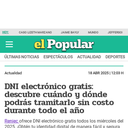
HOY:
CASO LIZETH MARZANO
JAIME BAYLY
MUNDO
JEFFERSON F
ÚLTIMAS NOTICIAS
ESPECTÁCULOS
ACTUALIDAD
DEPORTES
Actualidad
18 ABR 2025 | 12:03 H
DNI electrónico gratis:
descubre cuándo y dónde
podrás tramitarlo sin costo
durante todo el año
Reniec
ofrece DNI electrónico gratis todos los miércoles del
2025. ¡Obtén tu identidad digital de manera fácil y segura