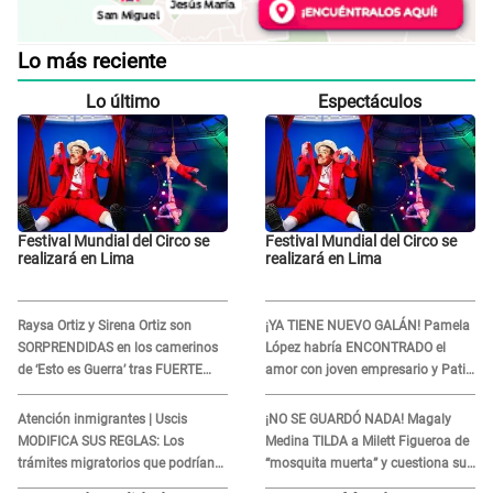
Lo más reciente
Lo último
Espectáculos
Festival Mundial del Circo se
Festival Mundial del Circo se
realizará en Lima
realizará en Lima
Raysa Ortiz y Sirena Ortiz son
¡YA TIENE NUEVO GALÁN! Pamela
SORPRENDIDAS en los camerinos
López habría ENCONTRADO el
de ‘Esto es Guerra’ tras FUERTE
amor con joven empresario y Pati
ENFRENTAMIENTO con Gabriel
Lorena la ECHA en VIVO
Moisés: “Gracias”
Atención inmigrantes | Uscis
¡NO SE GUARDÓ NADA! Magaly
MODIFICA SUS REGLAS: Los
Medina TILDA a Milett Figueroa de
trámites migratorios que podrían
“mosquita muerta” y cuestiona su
necesitar tu prueba de ADN
RECONCILIACIÓN con Marcelo