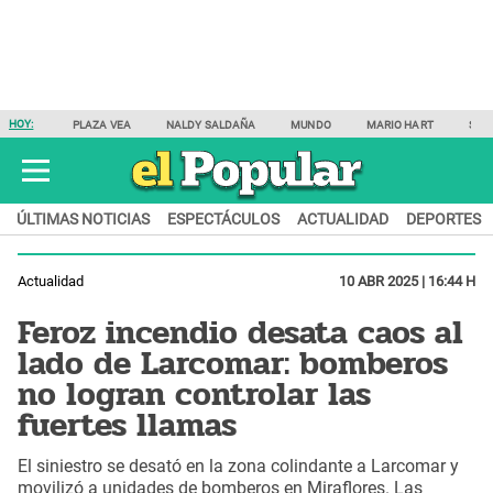
HOY:
PLAZA VEA
NALDY SALDAÑA
MUNDO
MARIO HART
SAM
ÚLTIMAS NOTICIAS
ESPECTÁCULOS
ACTUALIDAD
DEPORTES
Actualidad
10 ABR 2025 | 16:44 H
Feroz incendio desata caos al
lado de Larcomar: bomberos
no logran controlar las
fuertes llamas
El siniestro se desató en la zona colindante a Larcomar y
movilizó a unidades de bomberos en Miraflores. Las