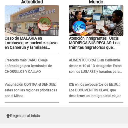
Actualidad
Mundo
Tinelli en TV argentina
Caso de MALARIA en
Atención inmigrantes | Uscis
Lambayeque: paciente estuvo
MODIFICA SUS REGLAS: Los
en Camerún y familiares
trámites migratorios que
denuncian demora en
podrían necesitar tu prueba de
tratamiento
ADN
¡Pescado más CARO! Oleaje
ALIMENTOS GRATIS en California
anómalo golpea terminales de
desde el 10 al 13 de agosto: Estos
CHORRILLOS Y CALLAO
son los LUGARES y horarios para
recibir la ayuda
Vacunación CONTRA el DENGUE:
ICE en los aeropuertos de EE.UU.:
estas son las regiones priorizadas
Los DOCUMENTOS CLAVE que
por el Minsa
debe tener un inmigrante al viajar
Regresar al inicio