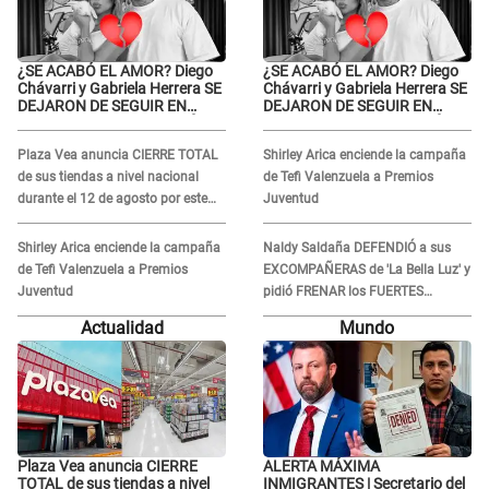
¿SE ACABÓ EL AMOR? Diego
¿SE ACABÓ EL AMOR? Diego
Chávarri y Gabriela Herrera SE
Chávarri y Gabriela Herrera SE
DEJARON DE SEGUIR EN
DEJARON DE SEGUIR EN
INSTAGRAM y él ANUNCIÓ SU
INSTAGRAM y él ANUNCIÓ SU
RENUNCIA A SU PODCAST
RENUNCIA A SU PODCAST
Plaza Vea anuncia CIERRE TOTAL
Shirley Arica enciende la campaña
de sus tiendas a nivel nacional
de Tefi Valenzuela a Premios
durante el 12 de agosto por este
Juventud
MOTIVO
Shirley Arica enciende la campaña
Naldy Saldaña DEFENDIÓ a sus
de Tefi Valenzuela a Premios
EXCOMPAÑERAS de 'La Bella Luz' y
Juventud
pidió FRENAR los FUERTES
ATAQUES en redes: “Aquí el único
Actualidad
Mundo
culpable...”
Plaza Vea anuncia CIERRE
ALERTA MÁXIMA
TOTAL de sus tiendas a nivel
INMIGRANTES | Secretario del