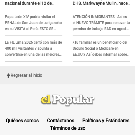
nacional durante el 12 de
DHS, Markwayne Mullin, hace
agosto por este MOTIVO
alarmante declaración: "Ahora
vamos por ellos"
Papa León XIV podría visitar el
ATENCIÓN INMIGRANTES | Así es
PENAL de San Juan de Lurigancho
el NUEVO TRÁMITE para renovar tu
en su VISITA al Perú: ESTO SE
permiso de trabajo EAD en agosto
SABE
del 2026
La FIL Lima 2026 cerró con más de
¿Tu familiar es un beneficiario del
400 mil visitantes y apunta a
Seguro Social o Medicare en
convertirse en una de las mejores
EE.UU.? Así debes informar sobre
ferias de Latinoamérica
su muerte para EVITAR COBROS
Regresar al inicio
Quiénes somos
Contáctanos
Políticas y Estándares
Términos de uso