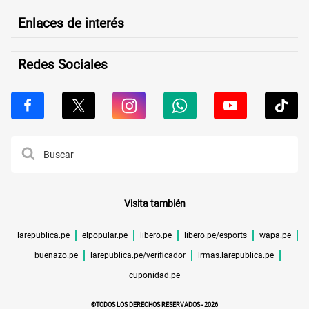
Enlaces de interés
Redes Sociales
Visita también
larepublica.pe
elpopular.pe
libero.pe
libero.pe/esports
wapa.pe
buenazo.pe
larepublica.pe/verificador
lrmas.larepublica.pe
cuponidad.pe
©TODOS LOS DERECHOS RESERVADOS -
2026