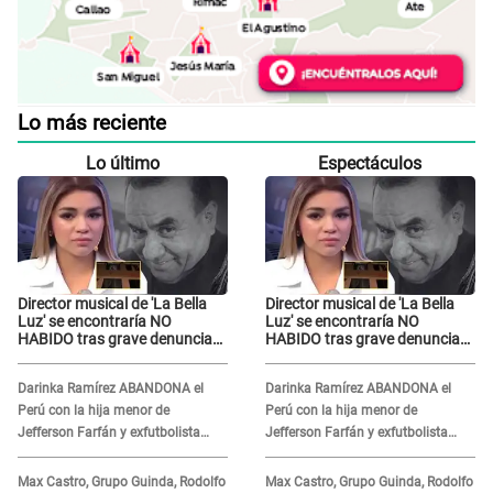
Lo más reciente
Lo último
Espectáculos
Director musical de 'La Bella
Director musical de 'La Bella
Luz' se encontraría NO
Luz' se encontraría NO
HABIDO tras grave denuncia
HABIDO tras grave denuncia
de Naldy Saldaña: ¿Dónde está
de Naldy Saldaña: ¿Dónde está
César Sánchez?
César Sánchez?
Darinka Ramírez ABANDONA el
Darinka Ramírez ABANDONA el
Perú con la hija menor de
Perú con la hija menor de
Jefferson Farfán y exfutbolista
Jefferson Farfán y exfutbolista
REACCIONA: "A ti que..."
REACCIONA: "A ti que..."
Max Castro, Grupo Guinda, Rodolfo
Max Castro, Grupo Guinda, Rodolfo