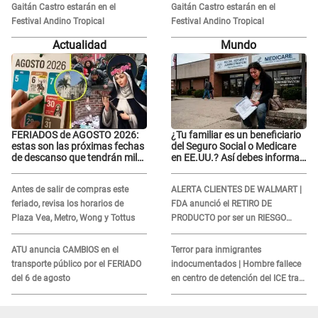
Gaitán Castro estarán en el
Gaitán Castro estarán en el
Festival Andino Tropical
Festival Andino Tropical
Actualidad
Mundo
FERIADOS de AGOSTO 2026:
¿Tu familiar es un beneficiario
estas son las próximas fechas
del Seguro Social o Medicare
de descanso que tendrán miles
en EE.UU.? Así debes informar
de peruanos
sobre su muerte para EVITAR
COBROS
Antes de salir de compras este
ALERTA CLIENTES DE WALMART |
feriado, revisa los horarios de
FDA anunció el RETIRO DE
Plaza Vea, Metro, Wong y Tottus
PRODUCTO por ser un RIESGO
MORTAL para consumidores: ¿Cuál
es?
ATU anuncia CAMBIOS en el
Terror para inmigrantes
transporte público por el FERIADO
indocumentados | Hombre fallece
del 6 de agosto
en centro de detención del ICE tras
sufrir una "emergencia médica"