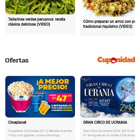
Tallarines verdes peruanos: receta
Cómo preparar un arroz con poll
clásica deliciosa (VIDEO)
tradicional riquísimo (VIDEO)
Ofertas
Cineplanet
GRAN CIRCO DE UCRANIA
Cineplanet: 2 Entradas 2D + 2 Bebidas Grandes
Gran Circo de Ucrania 2026: del 10 de Juli
+ Pop corn gigante. Lunes a Domingo
31 de Agosto en el Jockey Club-Surco