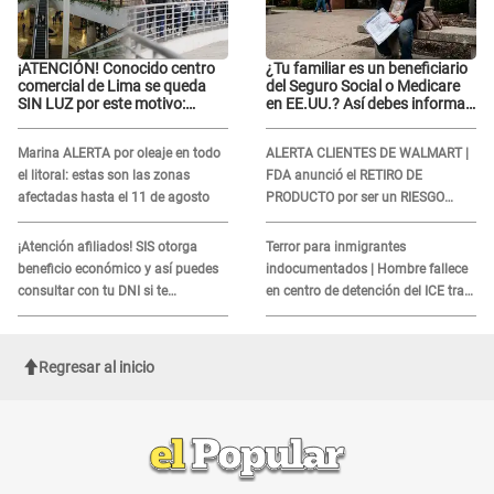
¡ATENCIÓN! Conocido centro
¿Tu familiar es un beneficiario
comercial de Lima se queda
del Seguro Social o Medicare
SIN LUZ por este motivo:
en EE.UU.? Así debes informar
¿desde cuándo atenderá?
sobre su muerte para EVITAR
COBROS
Marina ALERTA por oleaje en todo
ALERTA CLIENTES DE WALMART |
el litoral: estas son las zonas
FDA anunció el RETIRO DE
afectadas hasta el 11 de agosto
PRODUCTO por ser un RIESGO
MORTAL para consumidores: ¿Cuál
es?
¡Atención afiliados! SIS otorga
Terror para inmigrantes
beneficio económico y así puedes
indocumentados | Hombre fallece
consultar con tu DNI si te
en centro de detención del ICE tras
corresponde
sufrir una "emergencia médica"
Regresar al inicio