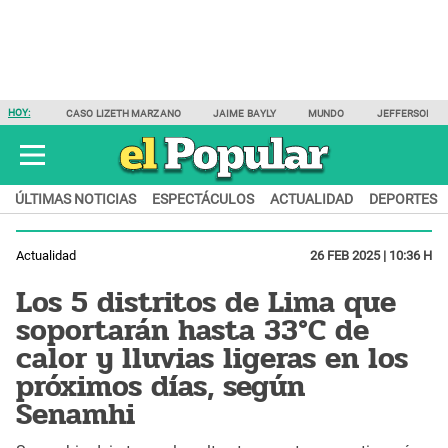
HOY:
CASO LIZETH MARZANO
JAIME BAYLY
MUNDO
JEFFERSON F
ÚLTIMAS NOTICIAS
ESPECTÁCULOS
ACTUALIDAD
DEPORTES
Actualidad
26 FEB 2025 | 10:36 H
Los 5 distritos de Lima que
soportarán hasta 33°C de
calor y lluvias ligeras en los
próximos días, según
Senamhi