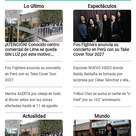
Lo último
Espectáculos
¡ATENCIÓN! Conocido centro
Foo Fighters anuncia su
comercial de Lima se queda
concierto en Perú con su Take
SIN LUZ por este motivo:
Cover Tour 2027
¿desde cuándo atenderá?
Foo Fighters anuncia su concierto
Exponen NUEVO VIDEO donde
en Perú con su Take Cover Tour
Naldy Saldaña es tomada por
2027
sorpresa por César Sánchez y ella
evidencia su REACCIÓN: Le agarró
la mano
Marina ALERTA por oleaje en todo
Trébol Clan se suma al cartel de "U
el litoral: estas son las zonas
Fest" por su 102° aniversario
afectadas hasta el 11 de agosto
Actualidad
Mundo