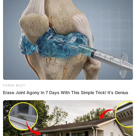
Este sábado 22 de febrero, en horas de noche se cayó una
estructura metálica que era parte del
puente Ricardo
Palma
afectando la conexión entre la avenida Abancay y
el puente Acho. Debido a este incidente, el transito
vehicular se ha bloqueado por completo, lo cual ha
generado una gran congestión vehicular.
Recordemos que víaducto ya había presentado problemas
tiempo atrás, por ello, estuvo cerrada por tres meses para