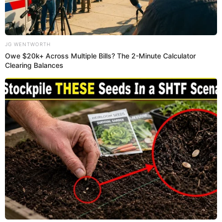
PUEDES VER:
Cierre total de Vía de Evitamiento: conoce las
fechas y horarios por obras en puente Ricardo
Palma
Hasta el momento se conoce que ha llegado un
contingente de la
Policía Nacional del Perú (PNP)
y
además, la
Policía de Tránsito
. Cabe señalar que aún no
ha informado si la caída de la estructura metálica haya
sido provocado por algún impacto o si se desplomó solo.