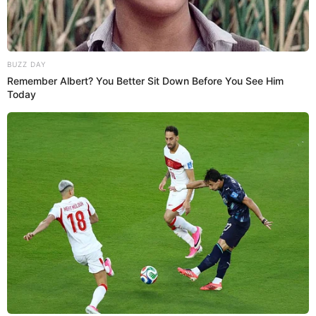
más detalles.
Únete al canal de Whatsapp de El Popular
Camión se incendia en la Vía Evitamiento, cerca al Puente Trujillo
[VIDEO]
Cierre total de Vía de Evitamiento: conoce las fechas y horarios
por obras en puente Ricardo Palma
Reportan que estructura metálica del puente Ricardo Palma se cayó.
Fuente: Difusión
-
Crédito: Composición: El Popular