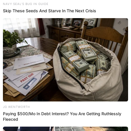
SOBRE EL AUTOR:
ANTUANE CALDERÓN
Periodista especializada en espectáculos nacionales e
internacionales. Licenciada de la Universidad Privada del
Norte. Redactor en El Popular. Interesada en temas
relacionados al entretenimiento, cultura, redes sociales, cine
y televisión.