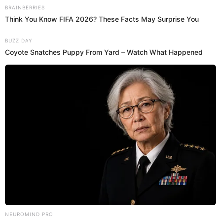
Antuane Calderón
¡Causa preocupación! El
puente Ricardo Palma
vuelve a
ser noticia luego de que se reportara que la estructura
metálica que lo sostenía se colapsara en plena
Vía
Evitamiento.
Según se dio a conocer este incidente sucedió
en el carril de norte a sur, por lo cual, se tuvo que cerrar el
tránsito para que las autoridades puedan retirarlo.