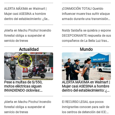
conductores desafían las
relación familiar con Keiko
nuevas reglas
Fujimori: "Mi familia es Érika,
ALERTA MÁXIMA en Walmart |
¡CONMOCIÓN TOTAL! Querido
mi suegra..."
Mujer casi ASESINA a hombre
influencer muere tras sufrir ataque
dentro del establecimiento: ¿Se
armado durante una transmisión
logró atrapar al sospechoso?
en vivo
¡Alerta en Machu Picchu! Incendio
Naldy Saldaña se quiebra y expone
forestal obliga a suspender el
DECEPCIONANTE respuesta de sus
servicio de trenes
compañeros de La Bella Luz tras
sufrir agresión: "Sabían lo que
Actualidad
Mundo
pasaba"
Pese a multas de S/550,
ALERTA MÁXIMA en Walmart |
motos eléctricas siguen
Mujer casi ASESINA a hombre
INVADIENDO ciclovías:
dentro del establecimiento: ¿Se
conductores desafían las
logró atrapar al sospechoso?
nuevas reglas
¡Alerta en Machu Picchu! Incendio
El RECURSO LEGAL que pocos
forestal obliga a suspender el
inmigrantes conocen para salir de
servicio de trenes
los centros de detención del ICE: