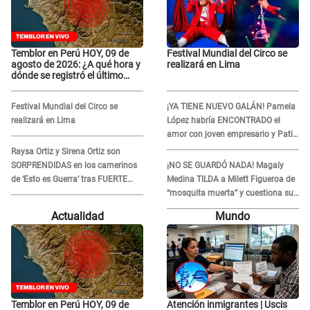
Temblor en Perú HOY, 09 de
Festival Mundial del Circo se
agosto de 2026: ¿A qué hora y
realizará en Lima
dónde se registró el último
sismo, según IGP?
Festival Mundial del Circo se
¡YA TIENE NUEVO GALÁN! Pamela
realizará en Lima
López habría ENCONTRADO el
amor con joven empresario y Pati
Lorena la ECHA en VIVO
Raysa Ortiz y Sirena Ortiz son
SORPRENDIDAS en los camerinos
¡NO SE GUARDÓ NADA! Magaly
de ‘Esto es Guerra’ tras FUERTE
Medina TILDA a Milett Figueroa de
ENFRENTAMIENTO con Gabriel
“mosquita muerta” y cuestiona su
Moisés: “Gracias”
RECONCILIACIÓN con Marcelo
Actualidad
Mundo
Tinelli en TV argentina
Temblor en Perú HOY, 09 de
Atención inmigrantes | Uscis