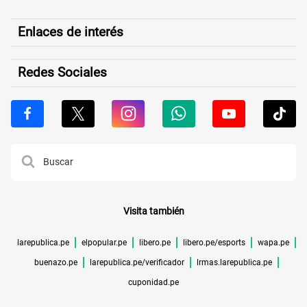
Enlaces de interés
Redes Sociales
Visita también
larepublica.pe
elpopular.pe
libero.pe
libero.pe/esports
wapa.pe
buenazo.pe
larepublica.pe/verificador
lrmas.larepublica.pe
cuponidad.pe