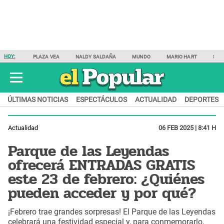
HOY:
PLAZA VEA
NALDY SALDAÑA
MUNDO
MARIO HART
SAM
ÚLTIMAS NOTICIAS
ESPECTÁCULOS
ACTUALIDAD
DEPORTES
Actualidad
06 FEB 2025 | 8:41 H
Parque de las Leyendas
ofrecerá ENTRADAS GRATIS
este 23 de febrero: ¿Quiénes
pueden acceder y por qué?
¡Febrero trae grandes sorpresas! El Parque de las Leyendas
celebrará una festividad especial y, para conmemorarlo,