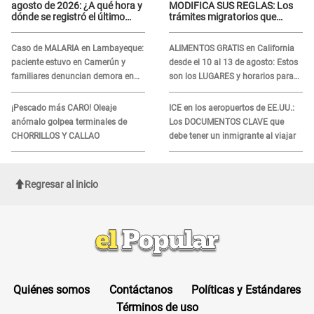
agosto de 2026: ¿A qué hora y
MODIFICA SUS REGLAS: Los
dónde se registró el último
trámites migratorios que
sismo, según IGP?
podrían necesitar tu prueba de
ADN
Caso de MALARIA en Lambayeque:
ALIMENTOS GRATIS en California
paciente estuvo en Camerún y
desde el 10 al 13 de agosto: Estos
familiares denuncian demora en
son los LUGARES y horarios para
tratamiento
recibir la ayuda
¡Pescado más CARO! Oleaje
ICE en los aeropuertos de EE.UU.:
anómalo golpea terminales de
Los DOCUMENTOS CLAVE que
CHORRILLOS Y CALLAO
debe tener un inmigrante al viajar
Regresar al inicio
Quiénes somos
Contáctanos
Políticas y Estándares
Términos de uso