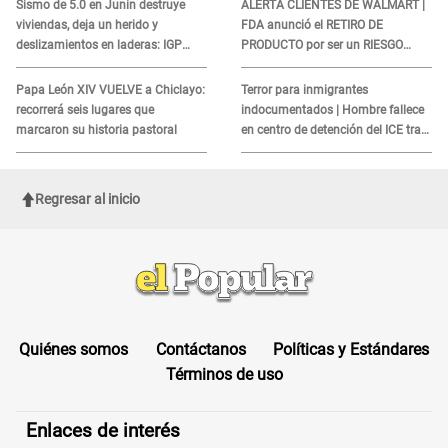
Sismo de 5.0 en Junín destruye
ALERTA CLIENTES DE WALMART |
viviendas, deja un herido y
FDA anunció el RETIRO DE
deslizamientos en laderas: IGP
PRODUCTO por ser un RIESGO
alerta sobre posibles réplicas
MORTAL para consumidores: ¿Cuál
es?
Papa León XIV VUELVE a Chiclayo:
Terror para inmigrantes
recorrerá seis lugares que
indocumentados | Hombre fallece
marcaron su historia pastoral
en centro de detención del ICE tras
sufrir una "emergencia médica"
Regresar al inicio
Quiénes somos
Contáctanos
Políticas y Estándares
Términos de uso
Enlaces de interés