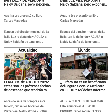
Bella Luz, PIDE PERDÓN a
Bella Luz, PIDE PERDÓN a
Naldy Saldaña, pero exponen
Naldy Saldaña, pero exponen
audio donde le reclama por
audio donde le reclama por
VIDEOS: "No hay necesidad de
VIDEOS: "No hay necesidad de
Agatha Lys presentó su libro
Agatha Lys presentó su libro
grabar"
grabar"
Cartas Marcadas
Cartas Marcadas
Esposa del director musical de La
Esposa del director musical de La
Bella Luz lo defiende y ACUSA a
Bella Luz lo defiende y ACUSA a
Naldy Saldaña de tener una
Naldy Saldaña de tener una
relación con él y otros integrantes
relación con él y otros integrantes
Actualidad
Mundo
FERIADOS de AGOSTO 2026:
¿Tu familiar es un beneficiario
estas son las próximas fechas
del Seguro Social o Medicare
de descanso que tendrán miles
en EE.UU.? Así debes informar
de peruanos
sobre su muerte para EVITAR
COBROS
Antes de salir de compras este
ALERTA CLIENTES DE WALMART |
feriado, revisa los horarios de
FDA anunció el RETIRO DE
Plaza Vea, Metro, Wong y Tottus
PRODUCTO por ser un RIESGO