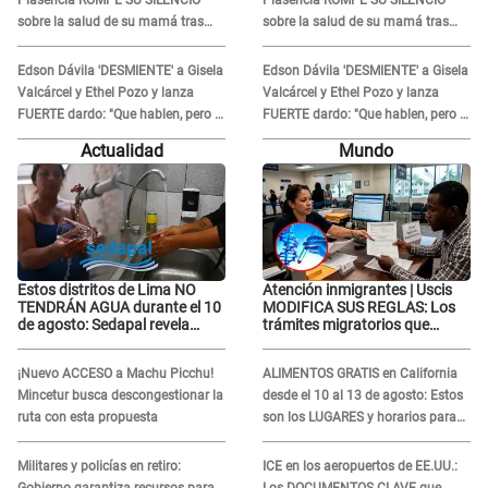
Plasencia ROMPE SU SILENCIO
Plasencia ROMPE SU SILENCIO
sobre la salud de su mamá tras
sobre la salud de su mamá tras
APARECER en centro oncológico:
APARECER en centro oncológico:
“La oración tiene poder”
“La oración tiene poder”
Edson Dávila 'DESMIENTE' a Gisela
Edson Dávila 'DESMIENTE' a Gisela
Valcárcel y Ethel Pozo y lanza
Valcárcel y Ethel Pozo y lanza
FUERTE dardo: "Que hablen, pero la
FUERTE dardo: "Que hablen, pero la
verdad siempre se sabe"
verdad siempre se sabe"
Actualidad
Mundo
Estos distritos de Lima NO
Atención inmigrantes | Uscis
TENDRÁN AGUA durante el 10
MODIFICA SUS REGLAS: Los
de agosto: Sedapal revela
trámites migratorios que
horarios oficiales
podrían necesitar tu prueba de
ADN
¡Nuevo ACCESO a Machu Picchu!
ALIMENTOS GRATIS en California
Mincetur busca descongestionar la
desde el 10 al 13 de agosto: Estos
ruta con esta propuesta
son los LUGARES y horarios para
recibir la ayuda
Militares y policías en retiro:
ICE en los aeropuertos de EE.UU.:
Gobierno garantiza recursos para
Los DOCUMENTOS CLAVE que