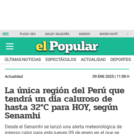
HOY:
PLAZA VEA
NALDY SALDAÑA
MUNDO
MARIO HART
SAM
ÚLTIMAS NOTICIAS
ESPECTÁCULOS
ACTUALIDAD
DEPORTES
Actualidad
09 ENE 2025 | 11:58 H
La única región del Perú que
tendrá un día caluroso de
hasta 32°C para HOY, según
Senamhi
Desde el Senamhi se lanzó una alerta meteorológica de
intenso calor para este jueves 09 de enero en el que se