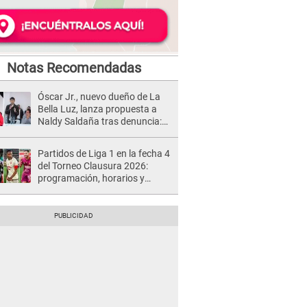
Notas Recomendadas
Óscar Jr., nuevo dueño de La
Bella Luz, lanza propuesta a
Naldy Saldaña tras denuncia:
“Va a haber otro tipo de ley”
Partidos de Liga 1 en la fecha 4
del Torneo Clausura 2026:
programación, horarios y
dónde ver