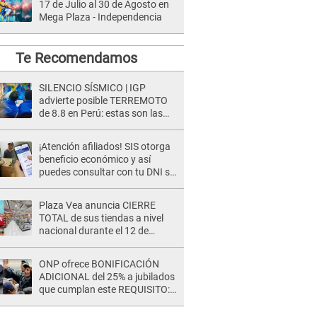
17 de Julio al 30 de Agosto en
Mega Plaza - Independencia
Te Recomendamos
SILENCIO SÍSMICO | IGP
advierte posible TERREMOTO
de 8.8 en Perú: estas son las
zonas más expuestas
¡Atención afiliados! SIS otorga
beneficio económico y así
puedes consultar con tu DNI si
te corresponde
Plaza Vea anuncia CIERRE
TOTAL de sus tiendas a nivel
nacional durante el 12 de
agosto por este MOTIVO
ONP ofrece BONIFICACIÓN
ADICIONAL del 25% a jubilados
que cumplan este REQUISITO:
revisa si accedes aquí