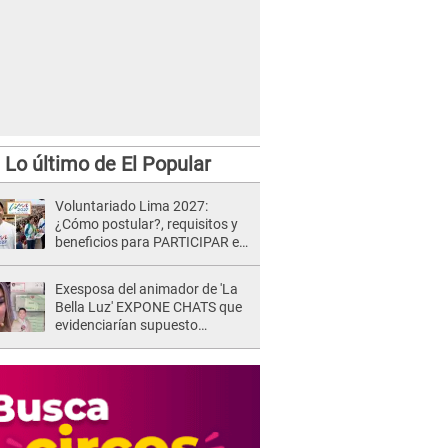
Lo último de El Popular
Voluntariado Lima 2027:
¿Cómo postular?, requisitos y
beneficios para PARTICIPAR en
los Juegos Panamericanos
Exesposa del animador de 'La
Bella Luz' EXPONE CHATS que
evidenciarían supuesto
romance clandestino con Naldy
Saldaña, pese a tener pareja