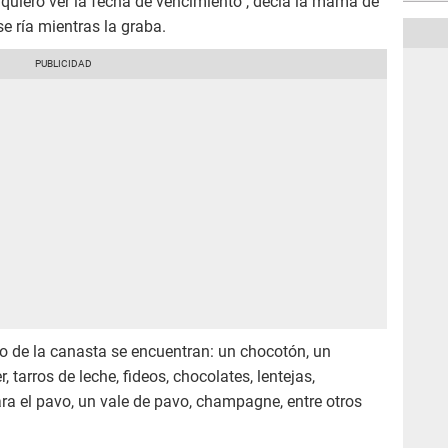
so quiero ver la fecha de vencimiento", decía la mamá de
se ría mientras la graba.
o de la canasta se encuentran: un chocotón, un
, tarros de leche, fideos, chocolates, lentejas,
ra el pavo, un vale de pavo, champagne, entre otros