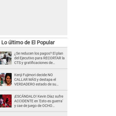
Lo último de El Popular
¿Se reducen los pagos? El plan
del Ejecutivo para RECORTAR la
CTS y gratificaciones de
trabajadores del sector privado
Kenji Fujimori decide NO
CALLAR MÁS y destapa el
VERDADERO estado de su
relación familiar con Keiko
Fujimori: "Mi familia es Érika, mi
¡ESCÁNDALO! Kevin Díaz sufre
suegra..."
ACCIDENTE en 'Esto es guerra'
y cae de juego de OCHO
METROS de altura: "La
colchoneta se rompe..."