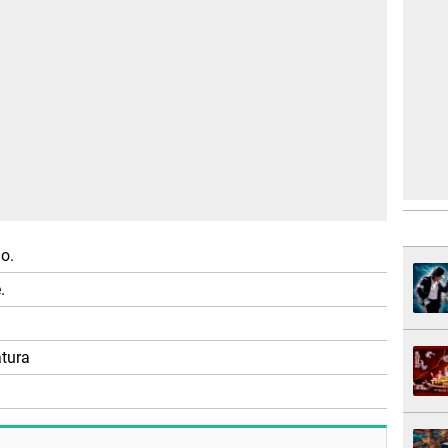
o.
.
tura