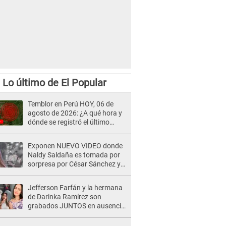
Lo último de El Popular
Temblor en Perú HOY, 06 de
agosto de 2026: ¿A qué hora y
dónde se registró el último
sismo, según IGP?
Exponen NUEVO VIDEO donde
Naldy Saldaña es tomada por
sorpresa por César Sánchez y
ella evidencia su REACCIÓN: Le
agarró la mano
Jefferson Farfán y la hermana
de Darinka Ramírez son
grabados JUNTOS en ausencia
de Xiomy Kanashiro: "Siempre
va acompañada..."