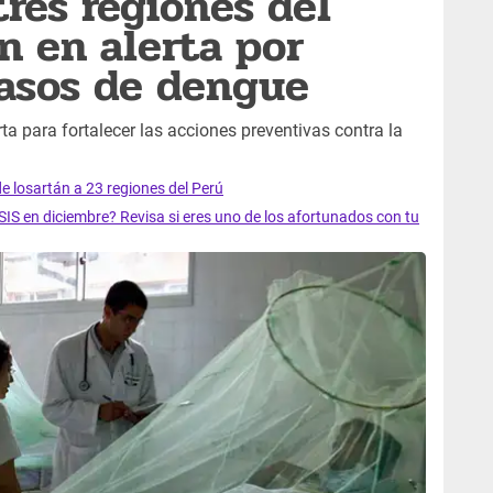
tres regiones del
n en alerta por
asos de dengue
rta para fortalecer las acciones preventivas contra la
e losartán a 23 regiones del Perú
SIS en diciembre? Revisa si eres uno de los afortunados con tu