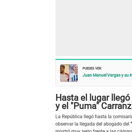
PUEDES VER:
Juan Manuel Vargas y su ine
Hasta el lugar lleg
y el "Puma" Carran
La República llegó hasta la comisar
observar la llegada del abogado del
"
mostró muy serio frente a las cámar