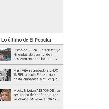
Lo último de El Popular
Sismo de 5.0 en Junín destruye
viviendas, deja un herido y
deslizamientos en laderas: IGP
alerta sobre posibles réplicas
Mark Vito es grabado SIENDO
'INFIEL' a Leslie Echevarría y
hasta 'embaraza' a mujer que
sería su AMANTE: "¡Eres un
desgraciado! "
Mackeily Luján RESPONDE tras
ser tildada de 'apañadora' por
su REACCIÓN al ver LLORAR a
Naldy Saldaña tras acoso: "No
sabía la magnitud"