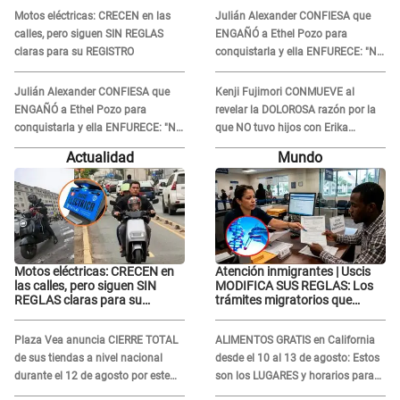
Motos eléctricas: CRECEN en las
Julián Alexander CONFIESA que
calles, pero siguen SIN REGLAS
ENGAÑÓ a Ethel Pozo para
claras para su REGISTRO
conquistarla y ella ENFURECE: "No
te lo voy a perdonar nunca"
Julián Alexander CONFIESA que
Kenji Fujimori CONMUEVE al
ENGAÑÓ a Ethel Pozo para
revelar la DOLOROSA razón por la
conquistarla y ella ENFURECE: "No
que NO tuvo hijos con Erika
te lo voy a perdonar nunca"
Muñoz: "Por el proceso judicial..."
Actualidad
Mundo
Motos eléctricas: CRECEN en
Atención inmigrantes | Uscis
las calles, pero siguen SIN
MODIFICA SUS REGLAS: Los
REGLAS claras para su
trámites migratorios que
REGISTRO
podrían necesitar tu prueba de
ADN
Plaza Vea anuncia CIERRE TOTAL
ALIMENTOS GRATIS en California
de sus tiendas a nivel nacional
desde el 10 al 13 de agosto: Estos
durante el 12 de agosto por este
son los LUGARES y horarios para
MOTIVO
recibir la ayuda