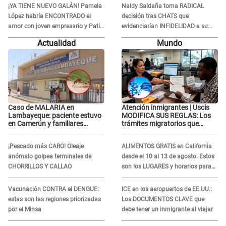
Tinelli en TV argentina
¡YA TIENE NUEVO GALÁN! Pamela
Naldy Saldaña toma RADICAL
López habría ENCONTRADO el
decisión tras CHATS que
amor con joven empresario y Pati
evidenciarían INFIDELIDAD a su
Lorena la ECHA en VIVO
novio con animador de 'La Bella
Actualidad
Mundo
Luz': "Un día..."
Caso de MALARIA en
Atención inmigrantes | Uscis
Lambayeque: paciente estuvo
MODIFICA SUS REGLAS: Los
en Camerún y familiares
trámites migratorios que
denuncian demora en
podrían necesitar tu prueba de
tratamiento
ADN
¡Pescado más CARO! Oleaje
ALIMENTOS GRATIS en California
anómalo golpea terminales de
desde el 10 al 13 de agosto: Estos
CHORRILLOS Y CALLAO
son los LUGARES y horarios para
recibir la ayuda
Vacunación CONTRA el DENGUE:
ICE en los aeropuertos de EE.UU.:
estas son las regiones priorizadas
Los DOCUMENTOS CLAVE que
por el Minsa
debe tener un inmigrante al viajar