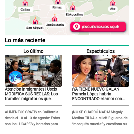
Lo más reciente
Lo último
Espectáculos
Atención inmigrantes | Uscis
¡YA TIENE NUEVO GALÁN!
MODIFICA SUS REGLAS: Los
Pamela López habría
trámites migratorios que
ENCONTRADO el amor con
podrían necesitar tu prueba de
joven empresario y Pati Lorena
ADN
la ECHA en VIVO
ALIMENTOS GRATIS en California
¡NO SE GUARDÓ NADA! Magaly
desde el 10 al 13 de agosto: Estos
Medina TILDA a Milett Figueroa de
son los LUGARES y horarios para
“mosquita muerta” y cuestiona su
recibir la ayuda
RECONCILIACIÓN con Marcelo