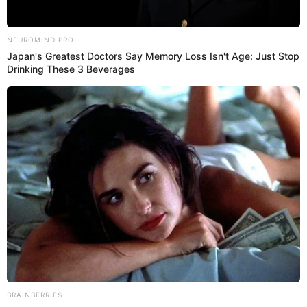
-Usa métodos de pago seguros.
-Cuidado con correos sospechosos.
16:31
31/10/2024
Indecopi inicia monitoreo a
Interbank
A través de un comunicado, Indecopi comunicó que
iniciará un monitoreo al banco debido a los
problemas registrados por el ciberataque registrado
este miércoles 30 de octubre. Este hecho ha afectado
a los usuarios que utilizan la aplicación móvil y la
billetera digital Plin.