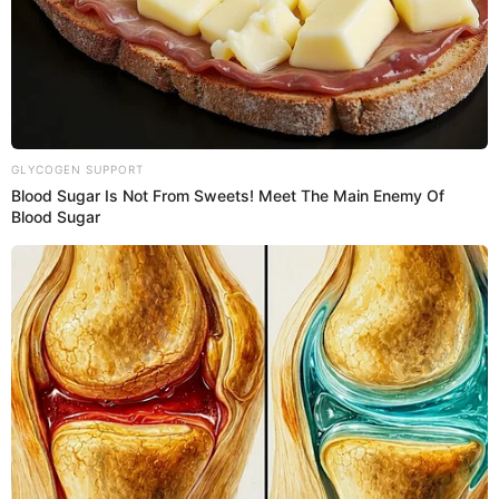
¿Por qué no funciona la app de
Interbank?
La app móvil de Interbank ha registrado fallas que
afectan el acceso a cuentas, los pagos con tarjeta y
los retiros en cajeros automáticos, según reportes
recientes.
12:01
31/10/2024
Interbank anuncia suspensión de
sus servicios HOY 31 de octubre