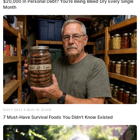
atención al cliente de Interbank mediante los
números:
- Línea de atención al cliente Interbank: (01) 311-9000
- WhatsApp de Interbank: +51 981 123 123
Sin embargo, se debe tener en cuenta que por la alta
demanda podrían demorar en atenderte.
10:59
31/10/2024
Fiscalía inició diligencias contra
los responsables del hackeo
masivo a Interbank