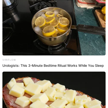
14:32
31/10/2024
¿Se cayó nuevamente el sistema
de Interbank?
Interbank comunicó a través de su cuenta oficial en la
plataforma X que el jueves 31 de octubre realizará
una pausa en sus servicios desde las 12:00 p.m.
hasta las 2:00 p.m. En este intervalo, no se podrá
acceder a los canales, tarjetas ni a los métodos de
pago.
13:03
31/10/2024