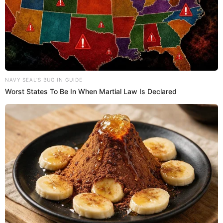
Plin el miércoles 30 de octubre en
Perú?
El 30 de octubre de 2024, Interbank confirmó un
incidente de seguridad en el que algunos datos de sus
clientes fueron expuestos por un tercero sin
autorización. Según informes iniciales, la filtración de
datos sucedió tras fallidas negociaciones entre el
banco y un supuesto extorsionador digital.