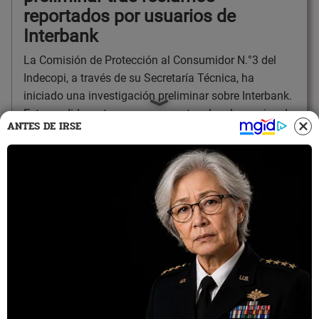
reportados por usuarios de
Interbank
La Comisión de Protección al Consumidor N.°3 del
Indecopi, a través de su Secretaría Técnica, ha
iniciado una investigación preliminar sobre Interbank.
Esta medida se toma en respuesta a las denuncias de
ANTES DE IRSE
varios clientes que informaron sobre problemas
operativos en los sistemas del banco el 30 de octubre.
17:45
31/10/2024
¿Cómo evitar caer en una estafa?
-Desconfía de ofertas excesivas.
-Investiga la reputación.
-No compartas información personal.