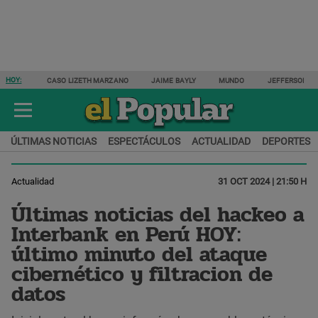
HOY:
CASO LIZETH MARZANO
JAIME BAYLY
MUNDO
JEFFERSON F
ÚLTIMAS NOTICIAS
ESPECTÁCULOS
ACTUALIDAD
DEPORTES
Actualidad
31 OCT 2024 | 21:50 H
Últimas noticias del hackeo a
Interbank en Perú HOY:
último minuto del ataque
cibernético y filtracion de
datos