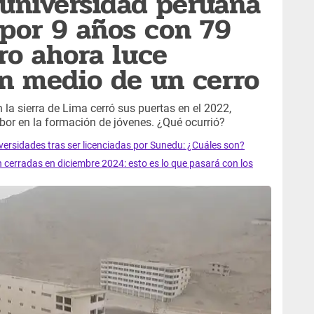
 universidad peruana
por 9 años con 79
ro ahora luce
n medio de un cerro
 la sierra de Lima cerró sus puertas en el 2022,
bor en la formación de jóvenes. ¿Qué ocurrió?
versidades tras ser licenciadas por Sunedu: ¿Cuáles son?
 cerradas en diciembre 2024: esto es lo que pasará con los