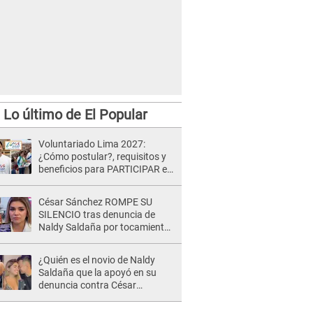
Lo último de El Popular
Voluntariado Lima 2027:
¿Cómo postular?, requisitos y
beneficios para PARTICIPAR en
los Juegos Panamericanos
César Sánchez ROMPE SU
SILENCIO tras denuncia de
Naldy Saldaña por tocamientos
indebidos: "Pido respetar la
presunción de inocencia"
¿Quién es el novio de Naldy
Saldaña que la apoyó en su
denuncia contra César
Sánchez y confrontó al dueño
de 'La Bella Luz'?