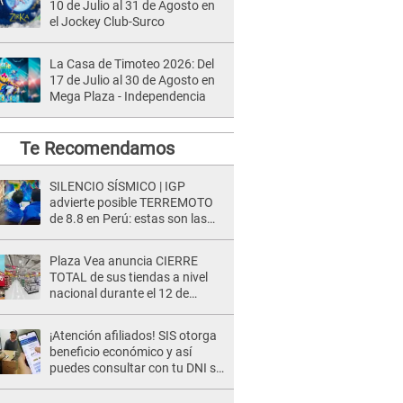
10 de Julio al 31 de Agosto en
el Jockey Club-Surco
La Casa de Timoteo 2026: Del
17 de Julio al 30 de Agosto en
Mega Plaza - Independencia
Te Recomendamos
SILENCIO SÍSMICO | IGP
advierte posible TERREMOTO
de 8.8 en Perú: estas son las
zonas más expuestas
Plaza Vea anuncia CIERRE
TOTAL de sus tiendas a nivel
nacional durante el 12 de
agosto por este MOTIVO
¡Atención afiliados! SIS otorga
beneficio económico y así
puedes consultar con tu DNI si
te corresponde