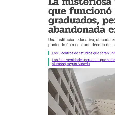
La misteriosa
que funcionó 
graduados, pe
abandonada e
Una institución educativa, ubicada en
poniendo fin a casi una década de la
Los 3 centros de estudios que serán uni
Las 3 universidades peruanas que serán
alumnos, según Sunedu