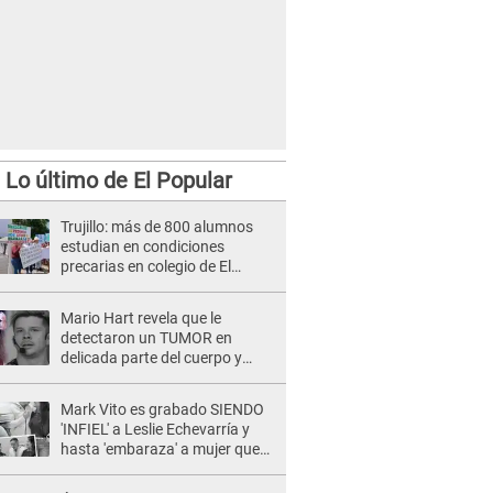
Lo último de El Popular
Trujillo: más de 800 alumnos
estudian en condiciones
precarias en colegio de El
Porvenir
Mario Hart revela que le
detectaron un TUMOR en
delicada parte del cuerpo y
expone diagnóstico: "Dolores
muy fuertes..."
Mark Vito es grabado SIENDO
'INFIEL' a Leslie Echevarría y
hasta 'embaraza' a mujer que
sería su AMANTE: "¡Eres un
desgraciado! "