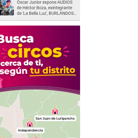
Óscar Junior expone AUDIOS
de Héctor Boza, exintegrante
de 'La Bella Luz', BURLÁNDOSE
de Anely Dávila tras acusarlo
de maltrato: "Grábame..."