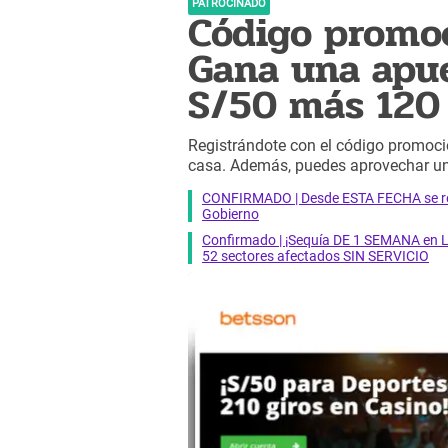
PATROCINADO
Código promoc
Gana una apue
S/50 más 120 
Registrándote con el código promoc
casa. Además, puedes aprovechar una 
CONFIRMADO | Desde ESTA FECHA se reab
Gobierno
Confirmado | ¡Sequía DE 1 SEMANA en Li
52 sectores afectados SIN SERVICIO