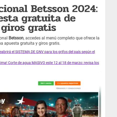
ional Betsson 2024:
sta gratuita de
giros gratis
ional
Betsson
, accedes al menú completo que ofrece la
apuesta gratuita y giros gratis.
rirá el SISTEMA DE GNV para los grifos del país según el
ma! Corte de agua MASIVO este 12 al 18 de marzo: revisa los