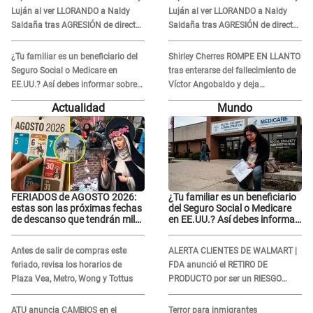
Luján al ver LLORANDO a Naldy
Luján al ver LLORANDO a Naldy
Saldaña tras AGRESIÓN de director
Saldaña tras AGRESIÓN de director
de 'La Bella Luz': Esto hizo
de 'La Bella Luz': Esto hizo
¿Tu familiar es un beneficiario del
Shirley Cherres ROMPE EN LLANTO
Seguro Social o Medicare en
tras enterarse del fallecimiento de
EE.UU.? Así debes informar sobre
Víctor Angobaldo y deja
su muerte para EVITAR COBROS
DESGARRADOR mensaje: "Mi
Actualidad
Mundo
corazón está roto..."
FERIADOS de AGOSTO 2026:
¿Tu familiar es un beneficiario
estas son las próximas fechas
del Seguro Social o Medicare
de descanso que tendrán miles
en EE.UU.? Así debes informar
de peruanos
sobre su muerte para EVITAR
COBROS
Antes de salir de compras este
ALERTA CLIENTES DE WALMART |
feriado, revisa los horarios de
FDA anunció el RETIRO DE
Plaza Vea, Metro, Wong y Tottus
PRODUCTO por ser un RIESGO
MORTAL para consumidores: ¿Cuál
es?
ATU anuncia CAMBIOS en el
Terror para inmigrantes