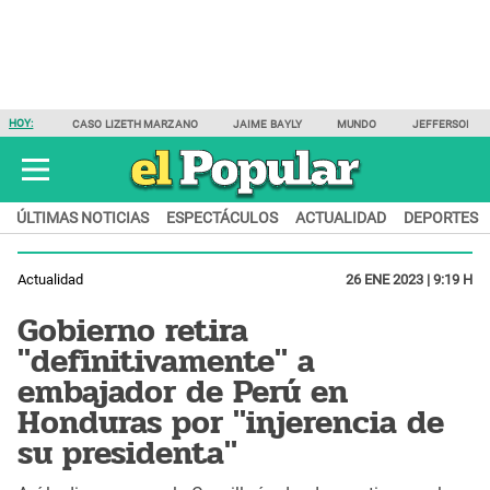
HOY:
CASO LIZETH MARZANO
JAIME BAYLY
MUNDO
JEFFERSON F
ÚLTIMAS NOTICIAS
ESPECTÁCULOS
ACTUALIDAD
DEPORTES
Actualidad
26 ENE 2023 | 9:19 H
Gobierno retira
"definitivamente" a
embajador de Perú en
Honduras por "injerencia de
su presidenta"