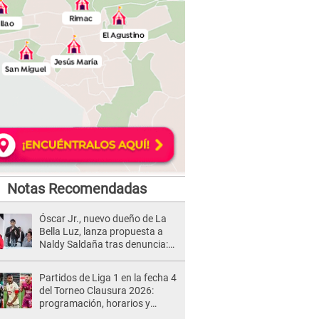
Notas Recomendadas
Óscar Jr., nuevo dueño de La
Bella Luz, lanza propuesta a
Naldy Saldaña tras denuncia:
“Va a haber otro tipo de ley”
Partidos de Liga 1 en la fecha 4
del Torneo Clausura 2026:
programación, horarios y
dónde ver