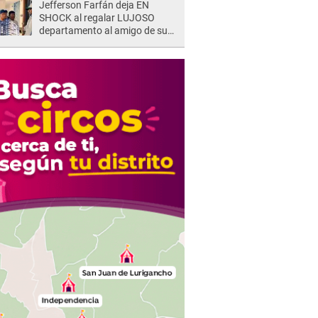
Jefferson Farfán deja EN
SHOCK al regalar LUJOSO
departamento al amigo de su
hijo y lo HUNDEN en redes: "A
su hija se lo negó"