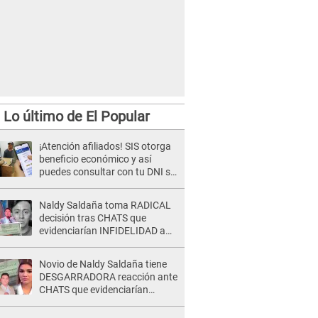
Lo último de El Popular
¡Atención afiliados! SIS otorga
beneficio económico y así
puedes consultar con tu DNI si
te corresponde
Naldy Saldaña toma RADICAL
decisión tras CHATS que
evidenciarían INFIDELIDAD a
su novio con animador de 'La
Bella Luz': "Un día..."
Novio de Naldy Saldaña tiene
DESGARRADORA reacción ante
CHATS que evidenciarían
INFIDELIDAD con animador de
'La Bella Luz': "Se puso..."