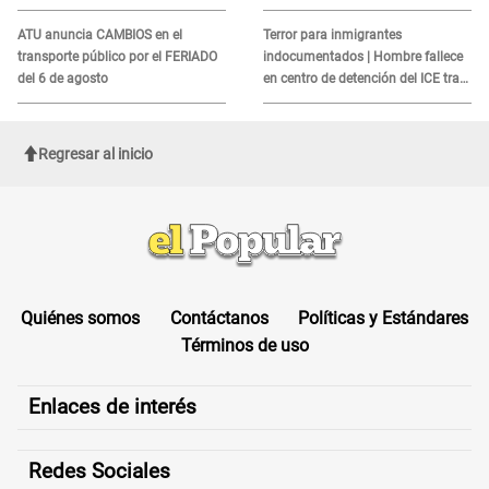
MORTAL para consumidores: ¿Cuál
es?
ATU anuncia CAMBIOS en el
Terror para inmigrantes
transporte público por el FERIADO
indocumentados | Hombre fallece
del 6 de agosto
en centro de detención del ICE tras
sufrir una "emergencia médica"
Regresar al inicio
Quiénes somos
Contáctanos
Políticas y Estándares
Términos de uso
Enlaces de interés
Redes Sociales