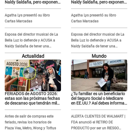
Naldy Saldaña, pero exponen
Naldy Saldaña, pero exponen
audio donde le reclama por
audio donde le reclama por
VIDEOS: "No hay necesidad de
VIDEOS: "No hay necesidad de
Agatha Lys presentó su libro
Agatha Lys presentó su libro
grabar"
grabar"
Cartas Marcadas
Cartas Marcadas
Esposa del director musical de La
Esposa del director musical de La
Bella Luz lo defiende y ACUSA a
Bella Luz lo defiende y ACUSA a
Naldy Saldaña de tener una
Naldy Saldaña de tener una
relación con él y otros integrantes
relación con él y otros integrantes
Actualidad
Mundo
FERIADOS de AGOSTO 2026:
¿Tu familiar es un beneficiario
estas son las próximas fechas
del Seguro Social o Medicare
de descanso que tendrán miles
en EE.UU.? Así debes informar
de peruanos
sobre su muerte para EVITAR
COBROS
Antes de salir de compras este
ALERTA CLIENTES DE WALMART |
feriado, revisa los horarios de
FDA anunció el RETIRO DE
Plaza Vea, Metro, Wong y Tottus
PRODUCTO por ser un RIESGO