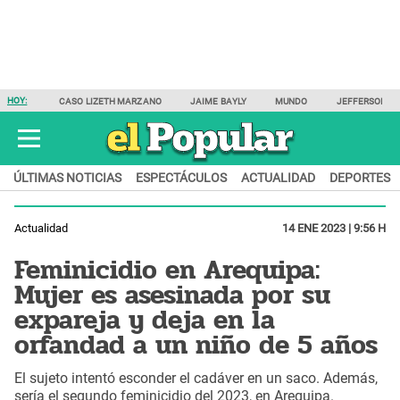
HOY:
CASO LIZETH MARZANO
JAIME BAYLY
MUNDO
JEFFERSON F
ÚLTIMAS NOTICIAS
ESPECTÁCULOS
ACTUALIDAD
DEPORTES
Actualidad
14 ENE 2023 | 9:56 H
Feminicidio en Arequipa:
Mujer es asesinada por su
expareja y deja en la
orfandad a un niño de 5 años
El sujeto intentó esconder el cadáver en un saco. Además,
sería el segundo feminicidio del 2023, en Arequipa.