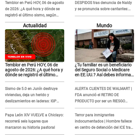
Temblor en Perú HOY, 06 de agosto
DESPIDOS tras denuncia de Naldy
de 2026: ¿A qué hora y dónde se
y se pronuncia sobre cantantes:
registró el último sismo, según
"Mis chicas están siendo
IGP?
vulneradas"
Actualidad
Mundo
Temblor en Perú HOY, 06 de
¿Tu familiar es un beneficiario
agosto de 2026: ¿A qué hora y
del Seguro Social o Medicare
dónde se registró el último
en EE.UU.? Así debes informar
sismo, según IGP?
sobre su muerte para EVITAR
COBROS
Sismo de 5.0 en Junín destruye
ALERTA CLIENTES DE WALMART |
viviendas, deja un herido y
FDA anunció el RETIRO DE
deslizamientos en laderas: IGP
PRODUCTO por ser un RIESGO
alerta sobre posibles réplicas
MORTAL para consumidores: ¿Cuál
es?
Papa León XIV VUELVE a Chiclayo:
Terror para inmigrantes
recorrerá seis lugares que
indocumentados | Hombre fallece
marcaron su historia pastoral
en centro de detención del ICE tras
sufrir una "emergencia médica"