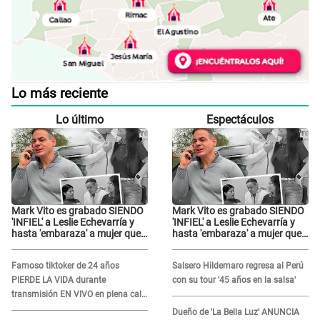
Lo más reciente
Lo último
Espectáculos
Mark Vito es grabado SIENDO
Mark Vito es grabado SIENDO
'INFIEL' a Leslie Echevarría y
'INFIEL' a Leslie Echevarría y
hasta 'embaraza' a mujer que
hasta 'embaraza' a mujer que
sería su AMANTE: "¡Eres un
sería su AMANTE: "¡Eres un
desgraciado! "
desgraciado! "
Famoso tiktoker de 24 años
Salsero Hildemaro regresa al Perú
PIERDE LA VIDA durante
con su tour '45 años en la salsa'
transmisión EN VIVO en plena calle
y desata conmoción
Dueño de 'La Bella Luz' ANUNCIA