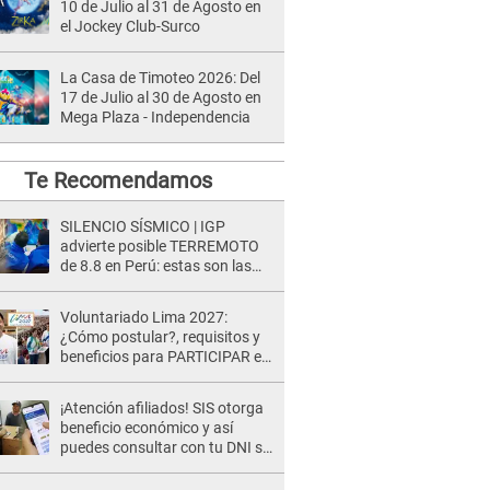
10 de Julio al 31 de Agosto en
el Jockey Club-Surco
La Casa de Timoteo 2026: Del
17 de Julio al 30 de Agosto en
Mega Plaza - Independencia
Te Recomendamos
SILENCIO SÍSMICO | IGP
advierte posible TERREMOTO
de 8.8 en Perú: estas son las
zonas más expuestas
Voluntariado Lima 2027:
¿Cómo postular?, requisitos y
beneficios para PARTICIPAR en
los Juegos Panamericanos
¡Atención afiliados! SIS otorga
beneficio económico y así
puedes consultar con tu DNI si
te corresponde