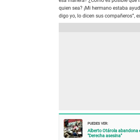
esa manera? ¿Cómo es posible que la
quien sea? ¡Mi hermano estaba ayuda
digo yo, lo dicen sus compañeros”, e
PUEDES VER:
Alberto Otárola abandona e
"Derecha asesina"