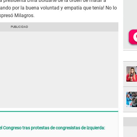
 presidenta Dina Boluarte dé la orden de matar a
ndo por la buena voluntad y empatía que tenía! No lo
xpresó Milagros.
l Congreso tras protestas de congresistas de izquierda: