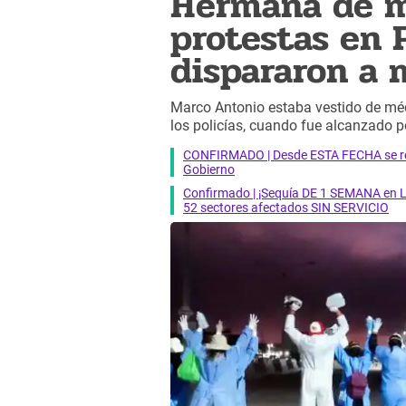
Hermana de m
protestas en P
dispararon a 
Marco Antonio estaba vestido de mé
los policías, cuando fue alcanzado p
CONFIRMADO | Desde ESTA FECHA se reab
Gobierno
Confirmado | ¡Sequía DE 1 SEMANA en Li
52 sectores afectados SIN SERVICIO