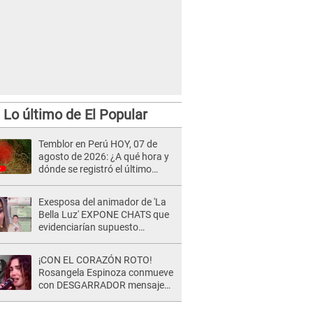
Lo último de El Popular
Temblor en Perú HOY, 07 de
agosto de 2026: ¿A qué hora y
dónde se registró el último
sismo, según IGP?
Exesposa del animador de 'La
Bella Luz' EXPONE CHATS que
evidenciarían supuesto
romance clandestino con Naldy
Saldaña, pese a tener pareja
¡CON EL CORAZÓN ROTO!
Rosangela Espinoza conmueve
con DESGARRADOR mensaje
tras terrible pérdida: "Descansa
en paz..."