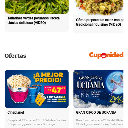
Tallarines verdes peruanos: receta
Cómo preparar un arroz con poll
clásica deliciosa (VIDEO)
tradicional riquísimo (VIDEO)
Ofertas
Cineplanet
GRAN CIRCO DE UCRANIA
Cineplanet: 2 Entradas 2D + 2 Bebidas Grandes
Gran Circo de Ucrania 2026: del 10 de Juli
+ Pop corn gigante. Lunes a Domingo
31 de Agosto en el Jockey Club-Surco