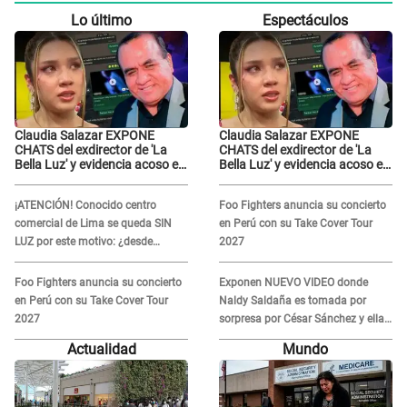
Lo último
Espectáculos
Claudia Salazar EXPONE
Claudia Salazar EXPONE
CHATS del exdirector de 'La
CHATS del exdirector de 'La
Bella Luz' y evidencia acoso e
Bella Luz' y evidencia acoso e
insistencia: "Vas a estar
insistencia: "Vas a estar
conmigo, no pasa nada"
conmigo, no pasa nada"
¡ATENCIÓN! Conocido centro
Foo Fighters anuncia su concierto
comercial de Lima se queda SIN
en Perú con su Take Cover Tour
LUZ por este motivo: ¿desde
2027
cuándo atenderá?
Foo Fighters anuncia su concierto
Exponen NUEVO VIDEO donde
en Perú con su Take Cover Tour
Naldy Saldaña es tomada por
2027
sorpresa por César Sánchez y ella
evidencia su REACCIÓN: Le agarró
Actualidad
Mundo
la mano