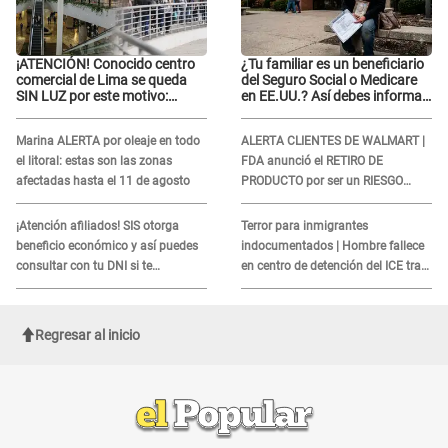
¡ATENCIÓN! Conocido centro
¿Tu familiar es un beneficiario
comercial de Lima se queda
del Seguro Social o Medicare
SIN LUZ por este motivo:
en EE.UU.? Así debes informar
¿desde cuándo atenderá?
sobre su muerte para EVITAR
COBROS
Marina ALERTA por oleaje en todo
ALERTA CLIENTES DE WALMART |
el litoral: estas son las zonas
FDA anunció el RETIRO DE
afectadas hasta el 11 de agosto
PRODUCTO por ser un RIESGO
MORTAL para consumidores: ¿Cuál
es?
¡Atención afiliados! SIS otorga
Terror para inmigrantes
beneficio económico y así puedes
indocumentados | Hombre fallece
consultar con tu DNI si te
en centro de detención del ICE tras
corresponde
sufrir una "emergencia médica"
Regresar al inicio