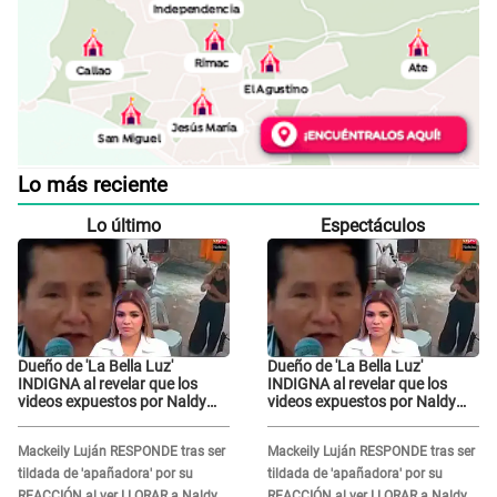
Lo más reciente
Lo último
Espectáculos
Dueño de 'La Bella Luz'
Dueño de 'La Bella Luz'
INDIGNA al revelar que los
INDIGNA al revelar que los
videos expuestos por Naldy
videos expuestos por Naldy
Saldaña pueden ser
Saldaña pueden ser
EDITADOS: "Yo tengo sus dos
EDITADOS: "Yo tengo sus dos
Mackeily Luján RESPONDE tras ser
Mackeily Luján RESPONDE tras ser
visitas..."
visitas..."
tildada de 'apañadora' por su
tildada de 'apañadora' por su
REACCIÓN al ver LLORAR a Naldy
REACCIÓN al ver LLORAR a Naldy