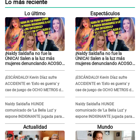
Lo más reciente
Lo último
Espectáculos
¡Naldy Saldaña no fue la
¡Naldy Saldaña no fue la
ÚNICA! Salen a la luz más
ÚNICA! Salen a la luz más
mujeres denunciando ACOSO
mujeres denunciando ACOSO
en 'La Bella Luz' por parte de
en 'La Bella Luz' por parte de
director
director
¡ESCÁNDALO! Kevin Díaz sufre
¡ESCÁNDALO! Kevin Díaz sufre
ACCIDENTE en 'Esto es guerra' y
ACCIDENTE en 'Esto es guerra' y
cae de juego de OCHO METROS de
cae de juego de OCHO METROS de
altura: "La colchoneta se rompe..."
altura: "La colchoneta se rompe..."
Naldy Saldaña HUNDE
Naldy Saldaña HUNDE
comunicado de 'La Bella Luz' y
comunicado de 'La Bella Luz' y
expone INDIGNANTE jugada para
expone INDIGNANTE jugada para
DEFENDER a director: "Que he
DEFENDER a director: "Que he
Actualidad
Mundo
tenido algo..."
tenido algo..."