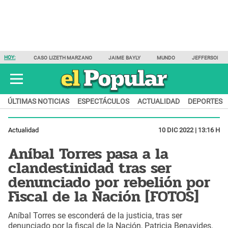
HOY:
CASO LIZETH MARZANO
JAIME BAYLY
MUNDO
JEFFERSON F
ÚLTIMAS NOTICIAS
ESPECTÁCULOS
ACTUALIDAD
DEPORTES
Actualidad
10 DIC 2022 | 13:16 H
Aníbal Torres pasa a la
clandestinidad tras ser
denunciado por rebelión por
Fiscal de la Nación [FOTOS]
Aníbal Torres se esconderá de la justicia, tras ser
denunciado por la fiscal de la Nación, Patricia Benavides.