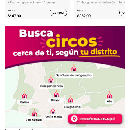
+ Pop corn gigante. Lunes a Domingo
31 de Agosto en el Jockey Club-Surco
PRECIO
PRECIO
Comprar
Comp
S/
47.90
S/
32.00