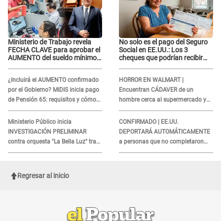
Ministerio de Trabajo revela
No solo es el pago del Seguro
FECHA CLAVE para aprobar el
Social en EE.UU.: Los 3
AUMENTO del sueldo mínimo:
cheques que podrían recibir
"Tenemos que activar..."
millones de personas en
agosto
¿Incluirá el AUMENTO confirmado
HORROR EN WALMART |
por el Gobierno? MIDIS inicia pago
Encuentran CÁDAVER de un
de Pensión 65: requisitos y cómo
hombre cerca al supermercado y
obtener el beneficio economico
esto reveló la autopsia que le
realizaron
Ministerio Público inicia
CONFIRMADO | EE.UU.
INVESTIGACIÓN PRELIMINAR
DEPORTARÁ AUTOMÁTICAMENTE
contra orquesta "La Bella Luz" tras
a personas que no completaron
DENUNCIA de Naldy Saldaña
este formulario clave
Regresar al inicio