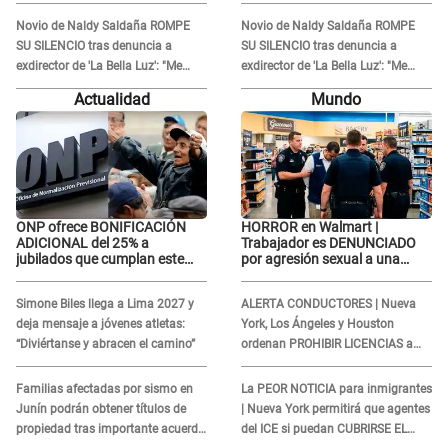
'acto bochornoso': "No es justo
'acto bochornoso': "No es justo
atacar a otra mujer"
atacar a otra mujer"
Novio de Naldy Saldaña ROMPE
Novio de Naldy Saldaña ROMPE
SU SILENCIO tras denuncia a
SU SILENCIO tras denuncia a
exdirector de 'La Bella Luz': "Me
exdirector de 'La Bella Luz': "Me
basta con que ella esté bien"
basta con que ella esté bien"
Actualidad
Mundo
ONP ofrece BONIFICACIÓN
HORROR en Walmart |
ADICIONAL del 25% a
Trabajador es DENUNCIADO
jubilados que cumplan este
por agresión sexual a una
REQUISITO: revisa si accedes
cliente y su respuesta
aquí
INDIGNÓ A TODOS
Simone Biles llega a Lima 2027 y
ALERTA CONDUCTORES | Nueva
deja mensaje a jóvenes atletas:
York, Los Ángeles y Houston
“Diviértanse y abracen el camino”
ordenan PROHIBIR LICENCIAS a
quienes no presenten ESTE
DOCUMENTO
Familias afectadas por sismo en
La PEOR NOTICIA para inmigrantes
Junín podrán obtener títulos de
| Nueva York permitirá que agentes
propiedad tras importante acuerdo
del ICE si puedan CUBRIRSE EL