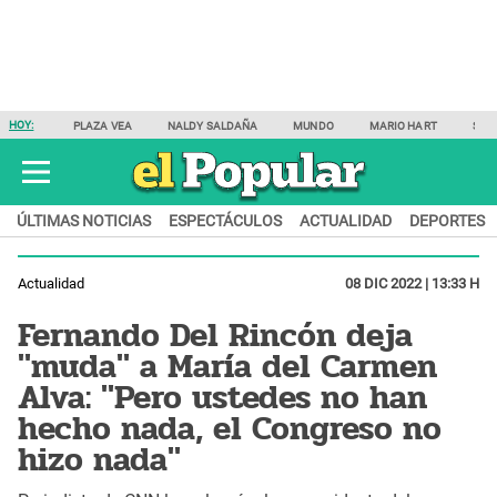
HOY:
PLAZA VEA
NALDY SALDAÑA
MUNDO
MARIO HART
SAM
ÚLTIMAS NOTICIAS
ESPECTÁCULOS
ACTUALIDAD
DEPORTES
Actualidad
08 DIC 2022 | 13:33 H
Fernando Del Rincón deja
"muda" a María del Carmen
Alva: "Pero ustedes no han
hecho nada, el Congreso no
hizo nada"