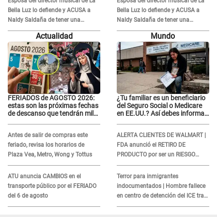
Esposa del director musical de La
Esposa del director musical de La
Bella Luz lo defiende y ACUSA a
Bella Luz lo defiende y ACUSA a
Naldy Saldaña de tener una
Naldy Saldaña de tener una
relación con él y otros integrantes
relación con él y otros integrantes
Actualidad
Mundo
FERIADOS de AGOSTO 2026:
¿Tu familiar es un beneficiario
estas son las próximas fechas
del Seguro Social o Medicare
de descanso que tendrán miles
en EE.UU.? Así debes informar
de peruanos
sobre su muerte para EVITAR
COBROS
Antes de salir de compras este
ALERTA CLIENTES DE WALMART |
feriado, revisa los horarios de
FDA anunció el RETIRO DE
Plaza Vea, Metro, Wong y Tottus
PRODUCTO por ser un RIESGO
MORTAL para consumidores: ¿Cuál
es?
ATU anuncia CAMBIOS en el
Terror para inmigrantes
transporte público por el FERIADO
indocumentados | Hombre fallece
del 6 de agosto
en centro de detención del ICE tras
sufrir una "emergencia médica"