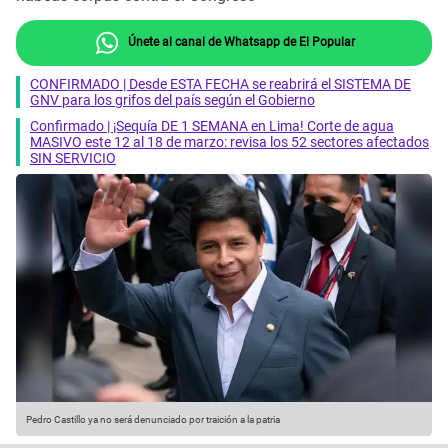
Únete al canal de Whatsapp de El Popular
CONFIRMADO | Desde ESTA FECHA se reabrirá el SISTEMA DE
GNV para los grifos del país según el Gobierno
Confirmado | ¡Sequía DE 1 SEMANA en Lima! Corte de agua
MASIVO este 12 al 18 de marzo: revisa los 52 sectores afectados
SIN SERVICIO
Pedro Castillo ya no será denunciado por traición a la patria