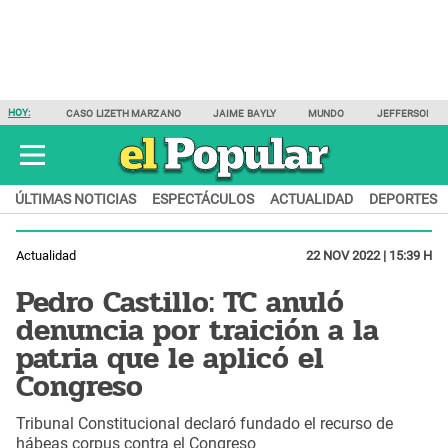
HOY:
CASO LIZETH MARZANO
JAIME BAYLY
MUNDO
JEFFERSON F
ÚLTIMAS NOTICIAS
ESPECTÁCULOS
ACTUALIDAD
DEPORTES
Actualidad
22 NOV 2022 | 15:39 H
Pedro Castillo: TC anuló
denuncia por traición a la
patria que le aplicó el
Congreso
Tribunal Constitucional declaró fundado el recurso de
hábeas corpus contra el Congreso