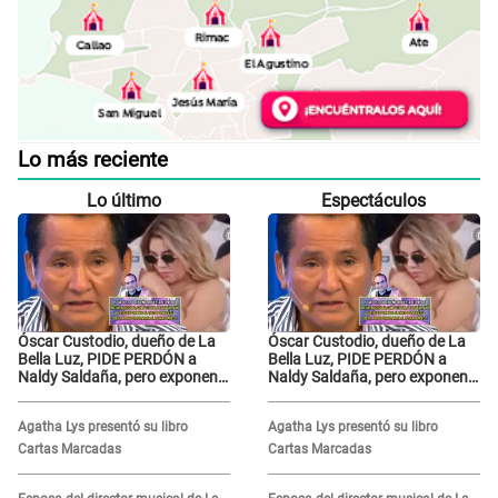
Lo más reciente
Lo último
Espectáculos
Óscar Custodio, dueño de La
Óscar Custodio, dueño de La
Bella Luz, PIDE PERDÓN a
Bella Luz, PIDE PERDÓN a
Naldy Saldaña, pero exponen
Naldy Saldaña, pero exponen
audio donde le reclama por
audio donde le reclama por
VIDEOS: "No hay necesidad de
VIDEOS: "No hay necesidad de
Agatha Lys presentó su libro
Agatha Lys presentó su libro
grabar"
grabar"
Cartas Marcadas
Cartas Marcadas