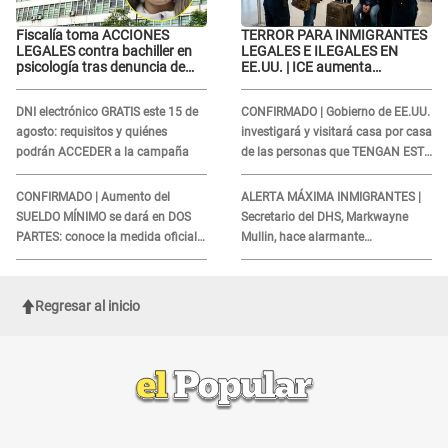
Fiscalía toma ACCIONES
TERROR PARA INMIGRANTES
LEGALES contra bachiller en
LEGALES E ILEGALES EN
psicología tras denuncia de
EE.UU. | ICE aumenta
agr3sión a menor con autismo
operativos y arrestos a
extranjeros en aeropuertos
DNI electrónico GRATIS este 15 de
CONFIRMADO | Gobierno de EE.UU.
agosto: requisitos y quiénes
investigará y visitará casa por casa
podrán ACCEDER a la campaña
de las personas que TENGAN ESTE
TRABAJO
CONFIRMADO | Aumento del
ALERTA MÁXIMA INMIGRANTES |
SUELDO MÍNIMO se dará en DOS
Secretario del DHS, Markwayne
PARTES: conoce la medida oficial
Mullin, hace alarmante
del Ministerio de Economía
declaración: "Ahora vamos por
ellos"
Regresar al inicio