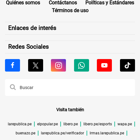
Quiénes somos
Contáctanos
Políticas y Estándares
Términos de uso
Enlaces de interés
Redes Sociales
Visita también
larepublica.pe
elpopular.pe
libero.pe
libero.pe/esports
wapa.pe
buenazo.pe
larepublica.pe/verificador
lrmas.larepublica.pe