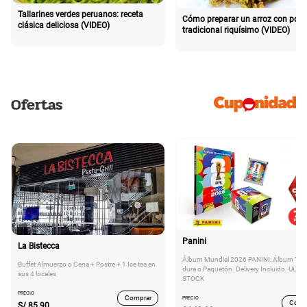
Tallarines verdes peruanos: receta
Cómo preparar un arroz con poll
clásica deliciosa (VIDEO)
tradicional riquísimo (VIDEO)
Ofertas
Panini
La Bistecca
Álbum Mundial 2026 PANINI: Álbum Tap
Buffet Almuerzo o Cena + Postre + 1 Ice tea en
dura o Paquetón. Delivery Incluido. ULTI
sus 4 locales
STOCK
PRECIO
Comprar
PRECIO
Comp
S/
85.90