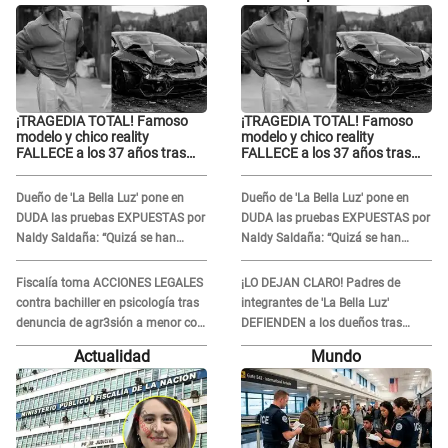
¡TRAGEDIA TOTAL! Famoso
¡TRAGEDIA TOTAL! Famoso
modelo y chico reality
modelo y chico reality
FALLECE a los 37 años tras
FALLECE a los 37 años tras
ACCIDENTE durante la
ACCIDENTE durante la
grabación de un comercial
grabación de un comercial
Dueño de 'La Bella Luz' pone en
Dueño de 'La Bella Luz' pone en
DUDA las pruebas EXPUESTAS por
DUDA las pruebas EXPUESTAS por
Naldy Saldaña: “Quizá se han
Naldy Saldaña: “Quizá se han
editado...”
editado...”
Fiscalía toma ACCIONES LEGALES
¡LO DEJAN CLARO! Padres de
contra bachiller en psicología tras
integrantes de 'La Bella Luz'
denuncia de agr3sión a menor con
DEFIENDEN a los dueños tras
autismo
denuncia: “Nunca vimos nada...”
Actualidad
Mundo